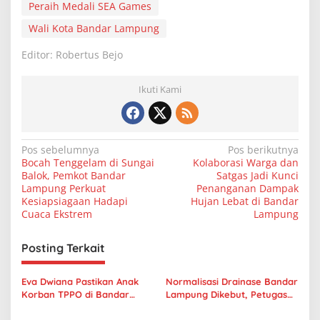
Peraih Medali SEA Games
Wali Kota Bandar Lampung
Editor: Robertus Bejo
Ikuti Kami
N
Pos sebelumnya
Pos berikutnya
Bocah Tenggelam di Sungai
Kolaborasi Warga dan
a
Balok, Pemkot Bandar
Satgas Jadi Kunci
v
Lampung Perkuat
Penanganan Dampak
Kesiapsiagaan Hadapi
Hujan Lebat di Bandar
i
Cuaca Ekstrem
Lampung
g
Posting Terkait
a
s
Eva Dwiana Pastikan Anak
Normalisasi Drainase Bandar
i
Korban TPPO di Bandar
Lampung Dikebut, Petugas
p
Lampung Tetap Sekolah
Tetap Bekerja Saat Libur