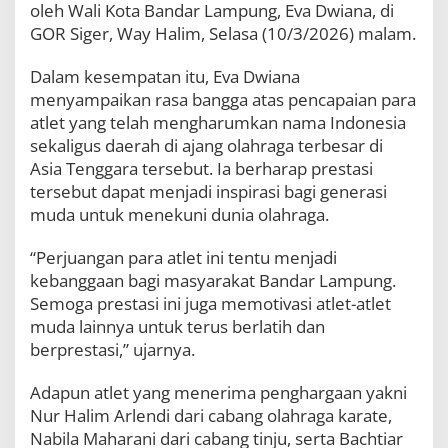
oleh Wali Kota Bandar Lampung, Eva Dwiana, di
B
o
GOR Siger, Way Halim, Selasa (10/3/2026) malam.
n
u
Dalam kesempatan itu, Eva Dwiana
s
menyampaikan rasa bangga atas pencapaian para
,
P
atlet yang telah mengharumkan nama Indonesia
e
sekaligus daerah di ajang olahraga terbesar di
m
Asia Tenggara tersebut. Ia berharap prestasi
k
tersebut dapat menjadi inspirasi bagi generasi
o
t
muda untuk menekuni dunia olahraga.
H
a
“Perjuangan para atlet ini tentu menjadi
r
kebanggaan bagi masyarakat Bandar Lampung.
a
p
Semoga prestasi ini juga memotivasi atlet-atlet
J
muda lainnya untuk terus berlatih dan
a
berprestasi,” ujarnya.
d
i
M
Adapun atlet yang menerima penghargaan yakni
o
Nur Halim Arlendi dari cabang olahraga karate,
t
Nabila Maharani dari cabang tinju, serta Bachtiar
i