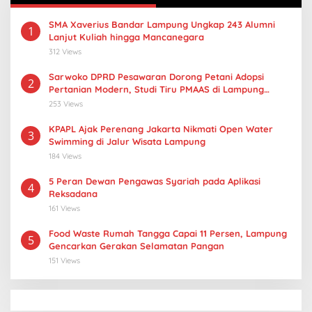
SMA Xaverius Bandar Lampung Ungkap 243 Alumni
1
Lanjut Kuliah hingga Mancanegara
312 Views
Sarwoko DPRD Pesawaran Dorong Petani Adopsi
2
Pertanian Modern, Studi Tiru PMAAS di Lampung
Tengah
253 Views
KPAPL Ajak Perenang Jakarta Nikmati Open Water
3
Swimming di Jalur Wisata Lampung
184 Views
5 Peran Dewan Pengawas Syariah pada Aplikasi
4
Reksadana
161 Views
Food Waste Rumah Tangga Capai 11 Persen, Lampung
5
Gencarkan Gerakan Selamatan Pangan
151 Views