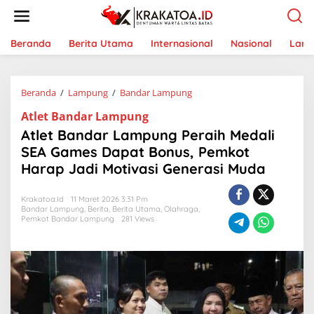
L
e
w
a
Beranda
Berita Utama
Internasional
Nasional
Lam
t
i
k
Beranda
/
Lampung
/
Bandar Lampung
A
e
t
k
Atlet Bandar Lampung
l
o
e
n
Atlet Bandar Lampung Peraih Medali
t
t
SEA Games Dapat Bonus, Pemkot
B
e
Harap Jadi Motivasi Generasi Muda
a
n
n
d
Krakatoa.id
11 Maret 2026 3:31 Pm
a
Bandar Lampung
,
Berita
,
Berita Utama
,
Olahraga
,
r
Pemkot Bandar Lampung
281 Views
L
a
m
p
u
n
g