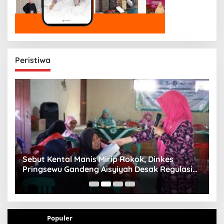
Peristiwa
n
Sebut Kental Manis Mirip Rokok, Dinkes
S
Pringsewu Gandeng Aisyiyah Desak Regulasi
H
Gizi Anak
Populer