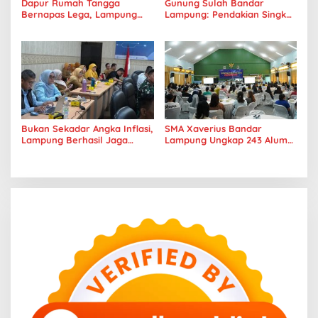
Dapur Rumah Tangga
Gunung Sulah Bandar
Bernapas Lega, Lampung
Lampung: Pendakian Singkat
Jadi Provinsi Paling Stabil
dengan Panorama Kota
Harga Pangannya se-
yang Memukau
Sumatera
Bukan Sekadar Angka Inflasi,
SMA Xaverius Bandar
Lampung Berhasil Jaga
Lampung Ungkap 243 Alumni
Harga Pangan dan Daya Beli
Lanjut Kuliah hingga
Masyarakat
Mancanegara