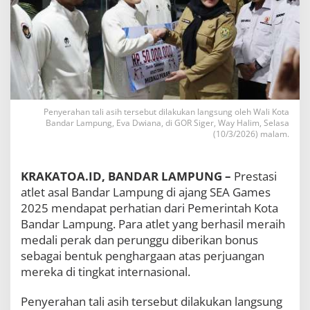
P
e
r
a
i
h
M
e
d
Penyerahan tali asih tersebut dilakukan langsung oleh Wali Kota
a
Bandar Lampung, Eva Dwiana, di GOR Siger, Way Halim, Selasa
l
(10/3/2026) malam.
i
S
E
KRAKATOA.ID, BANDAR LAMPUNG –
Prestasi
A
atlet asal Bandar Lampung di ajang SEA Games
G
a
2025 mendapat perhatian dari Pemerintah Kota
m
Bandar Lampung. Para atlet yang berhasil meraih
e
medali perak dan perunggu diberikan bonus
s
sebagai bentuk penghargaan atas perjuangan
D
a
mereka di tingkat internasional.
p
a
Penyerahan tali asih tersebut dilakukan langsung
t