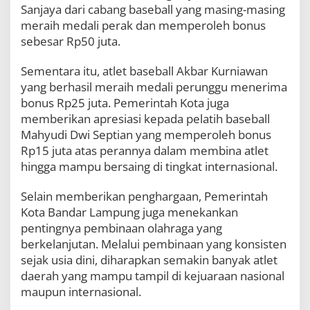
Sanjaya dari cabang baseball yang masing-masing
v
a
meraih medali perak dan memperoleh bonus
s
sebesar Rp50 juta.
i
G
Sementara itu, atlet baseball Akbar Kurniawan
e
n
yang berhasil meraih medali perunggu menerima
e
bonus Rp25 juta. Pemerintah Kota juga
r
memberikan apresiasi kepada pelatih baseball
a
s
Mahyudi Dwi Septian yang memperoleh bonus
i
Rp15 juta atas perannya dalam membina atlet
M
hingga mampu bersaing di tingkat internasional.
u
d
Selain memberikan penghargaan, Pemerintah
a
Kota Bandar Lampung juga menekankan
pentingnya pembinaan olahraga yang
berkelanjutan. Melalui pembinaan yang konsisten
sejak usia dini, diharapkan semakin banyak atlet
daerah yang mampu tampil di kejuaraan nasional
maupun internasional.