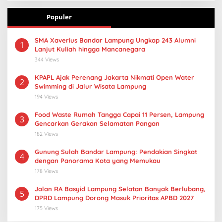
Populer
SMA Xaverius Bandar Lampung Ungkap 243 Alumni
1
Lanjut Kuliah hingga Mancanegara
344 Views
KPAPL Ajak Perenang Jakarta Nikmati Open Water
2
Swimming di Jalur Wisata Lampung
194 Views
Food Waste Rumah Tangga Capai 11 Persen, Lampung
3
Gencarkan Gerakan Selamatan Pangan
182 Views
Gunung Sulah Bandar Lampung: Pendakian Singkat
4
dengan Panorama Kota yang Memukau
178 Views
Jalan RA Basyid Lampung Selatan Banyak Berlubang,
5
DPRD Lampung Dorong Masuk Prioritas APBD 2027
175 Views