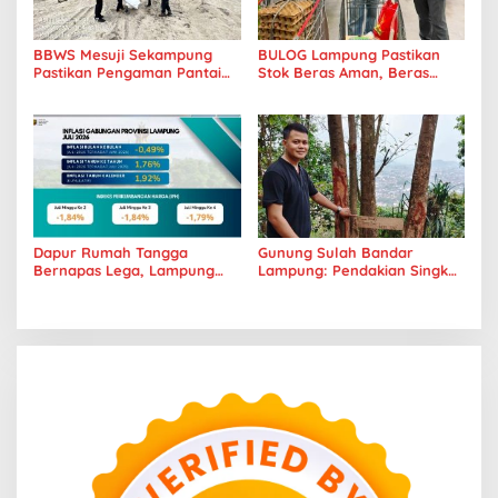
BBWS Mesuji Sekampung
BULOG Lampung Pastikan
Pastikan Pengaman Pantai
Stok Beras Aman, Beras
Mandiri Sejati Penuhi
Premium Punokawan Kini
Standar Mutu
Hadir di Retail Modern
Dapur Rumah Tangga
Gunung Sulah Bandar
Bernapas Lega, Lampung
Lampung: Pendakian Singkat
Jadi Provinsi Paling Stabil
dengan Panorama Kota
Harga Pangannya se-
yang Memukau
Sumatera