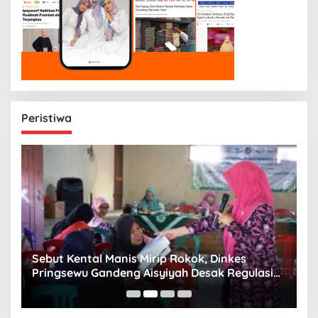
Peristiwa
n
Sebut Kental Manis Mirip Rokok, Dinkes
S
Pringsewu Gandeng Aisyiyah Desak Regulasi
H
Gizi Anak