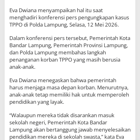
u
n
Eva Dwiana menyampaikan hal itu saat
g
menghadiri konferensi pers pengungkapan kasus
T
TPPO di Polda Lampung, Selasa, 12 Mei 2026.
e
t
a
Dalam konferensi pers tersebut, Pemerintah Kota
p
Bandar Lampung, Pemerintah Provinsi Lampung,
S
dan Polda Lampung membahas langkah
e
penanganan korban TPPO yang masih berusia
k
o
anak-anak.
l
a
Eva Dwiana menegaskan bahwa pemerintah
h
harus menjaga masa depan korban. Menurutnya,
anak-anak tetap memiliki hak untuk memperoleh
pendidikan yang layak.
“Walaupun mereka tidak disarankan masuk
sekolah negeri, Pemerintah Kota Bandar
Lampung akan bertanggung jawab menyelesaikan
pendidikan mereka di sekolah swasta,” kata Eva