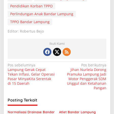
Pendidikan Korban TPPO
Perlindungan Anak Bandar Lampung
TPPO Bandar Lampung
Editor: Robertus Bejo
Ikuti Kami
N
Pos sebelumnya
Pos berikutnya
Lampung Gerak Cepat
Jihan Nurlela Dorong
a
Tekan Inflasi, Gelar Operasi
Pramuka Lampung Jadi
v
Pasar MinyaKita Serentak
Motor Penggerak SDM
di 15 Daerah
Unggul dan Ketahanan
i
Pangan
g
Posting Terkait
a
s
Normalisasi Drainase Bandar
Atlet Bandar Lampung