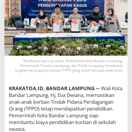
n
a
k
K
o
r
b
a
n
T
P
P
Konferensi pers tersebut, Pemerintah Kota Bandar Lampung,
Pemerintah Provinsi Lampung, dan Polda Lampung membahas
O
langkah penanganan korban TPPO yang masih berusia anak-anak.
d
i
B
a
KRAKATOA.ID, BANDAR LAMPUNG -–
Wali Kota
n
Bandar Lampung, Hj. Eva Dwiana, memastikan
d
anak-anak korban Tindak Pidana Perdagangan
a
Orang (TPPO) tetap mendapatkan pendidikan.
r
L
Pemerintah Kota Bandar Lampung siap
a
membantu biaya pendidikan korban di sekolah
m
swasta.
p