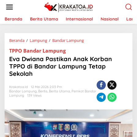
L
e
w
a
Beranda
Berita Utama
Internasional
Nasional
Lam
t
i
k
Beranda
/
Lampung
/
Bandar Lampung
E
e
v
k
TPPO Bandar Lampung
a
o
D
n
Eva Dwiana Pastikan Anak Korban
w
t
TPPO di Bandar Lampung Tetap
i
e
Sekolah
a
n
n
a
Krakatoa.id
12 Mei 2026 2:03 Pm
P
Bandar Lampung
,
Berita
,
Berita Utama
,
Pemkot Bandar
a
Lampung
139 Views
s
t
i
k
a
n
A