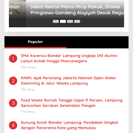
n
Sebut Kental Manis Mirip Rokok, Dinkes
S
Pringsewu Gandeng Aisyiyah Desak Regulasi
H
Gizi Anak
Populer
SMA Xaverius Bandar Lampung Ungkap 243 Alumni
1
Lanjut Kuliah hingga Mancanegara
336 Views
KPAPL Ajak Perenang Jakarta Nikmati Open Water
2
Swimming di Jalur Wisata Lampung
194 Views
Food Waste Rumah Tangga Capai 11 Persen, Lampung
3
Gencarkan Gerakan Selamatan Pangan
174 Views
Gunung Sulah Bandar Lampung: Pendakian Singkat
4
dengan Panorama Kota yang Memukau