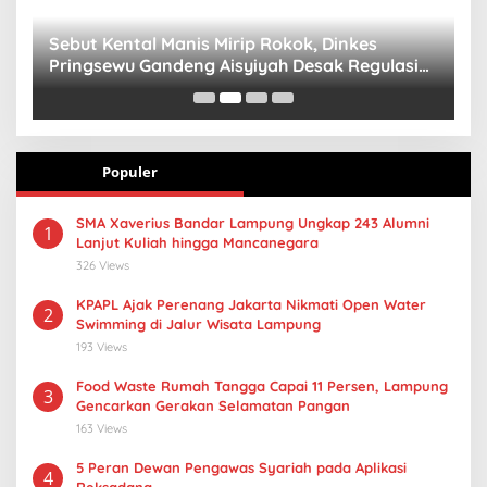
n
Sebut Kental Manis Mirip Rokok, Dinkes
S
Pringsewu Gandeng Aisyiyah Desak Regulasi
H
Gizi Anak
Populer
SMA Xaverius Bandar Lampung Ungkap 243 Alumni
1
Lanjut Kuliah hingga Mancanegara
326 Views
KPAPL Ajak Perenang Jakarta Nikmati Open Water
2
Swimming di Jalur Wisata Lampung
193 Views
Food Waste Rumah Tangga Capai 11 Persen, Lampung
3
Gencarkan Gerakan Selamatan Pangan
163 Views
5 Peran Dewan Pengawas Syariah pada Aplikasi
4