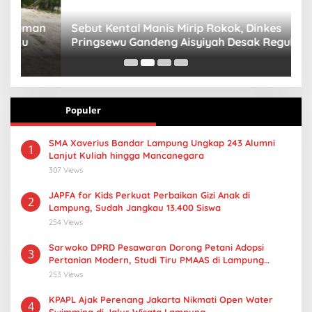
n
Sebut Kental Manis Mirip Rokok, Dinkes
S
Pringsewu Gandeng Aisyiyah Desak Regulasi
H
Gizi Anak
Populer
SMA Xaverius Bandar Lampung Ungkap 243 Alumni
1
Lanjut Kuliah hingga Mancanegara
307 Views
JAPFA for Kids Perkuat Perbaikan Gizi Anak di
2
Lampung, Sudah Jangkau 13.400 Siswa
254 Views
Sarwoko DPRD Pesawaran Dorong Petani Adopsi
3
Pertanian Modern, Studi Tiru PMAAS di Lampung
Tengah
253 Views
KPAPL Ajak Perenang Jakarta Nikmati Open Water
4