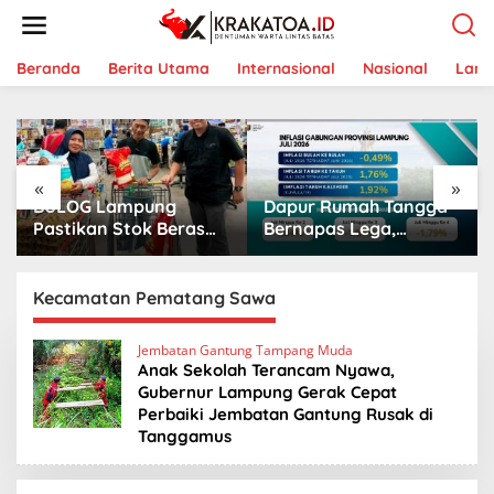
L
e
w
a
Beranda
Berita Utama
Internasional
Nasional
Lam
t
i
k
e
k
«
»
o
BULOG Lampung
Dapur Rumah Tangga
n
t
Pastikan Stok Beras
Bernapas Lega,
e
Aman, Beras Premium
Lampung Jadi Provinsi
n
Punokawan Kini Hadir
Paling Stabil Harga
di Retail Modern
Pangannya se-
Kecamatan Pematang Sawa
Sumatera
Jembatan Gantung Tampang Muda
Anak Sekolah Terancam Nyawa,
Gubernur Lampung Gerak Cepat
Perbaiki Jembatan Gantung Rusak di
Tanggamus