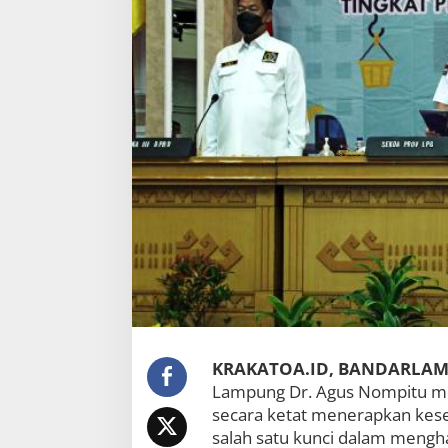
k
a
n
P
e
n
e
r
a
p
a
n
K
3
S
e
b
a
g
a
KRAKATOA.ID, BANDARLA
i
K
Lampung Dr. Agus Nompitu me
u
secara ketat menerapkan kesel
n
salah satu kunci dalam mengh
c