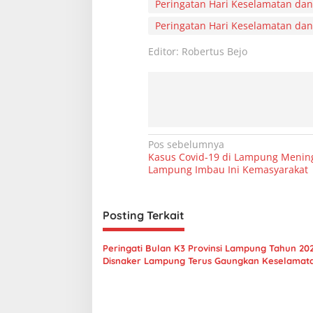
Peringatan Hari Keselamatan dan
Peringatan Hari Keselamatan dan
Editor: Robertus Bejo
N
Pos sebelumnya
Kasus Covid-19 di Lampung Mening
a
Lampung Imbau Ini Kemasyarakat
v
i
Posting Terkait
g
a
Peringati Bulan K3 Provinsi Lampung Tahun 202
s
Disnaker Lampung Terus Gaungkan Keselamat
Kerja
i
p