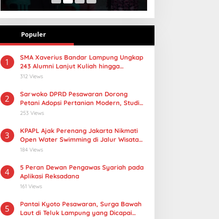
Populer
SMA Xaverius Bandar Lampung Ungkap
1
243 Alumni Lanjut Kuliah hingga
Mancanegara
312 Views
Sarwoko DPRD Pesawaran Dorong
2
Petani Adopsi Pertanian Modern, Studi
Tiru PMAAS di Lampung Tengah
253 Views
KPAPL Ajak Perenang Jakarta Nikmati
3
Open Water Swimming di Jalur Wisata
Lampung
184 Views
5 Peran Dewan Pengawas Syariah pada
4
Aplikasi Reksadana
161 Views
Pantai Kyoto Pesawaran, Surga Bawah
5
Laut di Teluk Lampung yang Dicapai