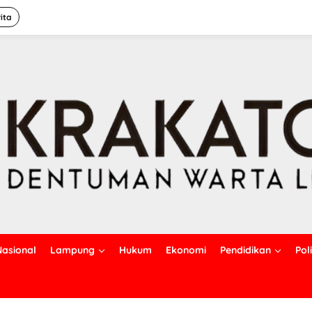
ita
Nasional
Lampung
Hukum
Ekonomi
Pendidikan
Poli