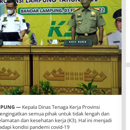
MPUNG —
Kepala Dinas Tenaga Kerja Provinsi
ngingatkan semua pihak untuk tidak lengah dan
BBWS Mesuji Sekampung Pastikan
amatan dan kesehatan kerja (K3). Hal ini menjadi
Pengaman Pantai Mandiri Sejati
adapi kondisi pandemi covid-19
Penuhi Standar Mutu