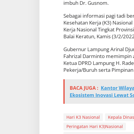
imbuh Dr. Gusnom.
a
Sebagai informasi pagi tadi b
Kesehatan Kerja (K3) Nasiona
Kerja Nasional Tingkat Provin
Balai Keratun, Kamis (3/2/2022
Gubernur Lampung Arinal Djuna
Fahrizal Darminto memimpin a
Ketua DPRD Lampung H. Raden 
Pekerja/Buruh serta Pimpinan
BACA JUGA :
Kantor Wila
Ekosistem Inovasi Lewat So
Hari K3 Nasional
Kepala Dinas
Peringatan Hari K3)Nasional