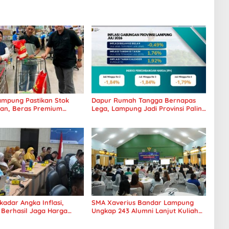
mpung Pastikan Stok
Dapur Rumah Tangga Bernapas
an, Beras Premium
Lega, Lampung Jadi Provinsi Paling
 Kini Hadir di Retail
Stabil Harga Pangannya se-
Sumatera
adar Angka Inflasi,
SMA Xaverius Bandar Lampung
Berhasil Jaga Harga
Ungkap 243 Alumni Lanjut Kuliah
an Daya Beli Masyarakat
hingga Mancanegara