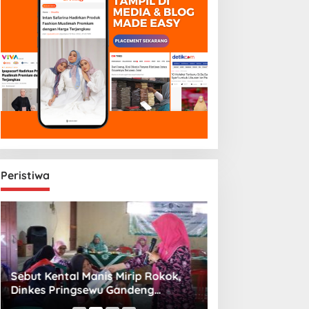
Peristiwa
Sebut Kental Manis Mirip Rokok,
Sambut Libur Sek
Dinkes Pringsewu Gandeng
Amiek Diyah Hib
Aisyiyah Desak Regulasi Gizi Anak
Melalui Aksi Jum