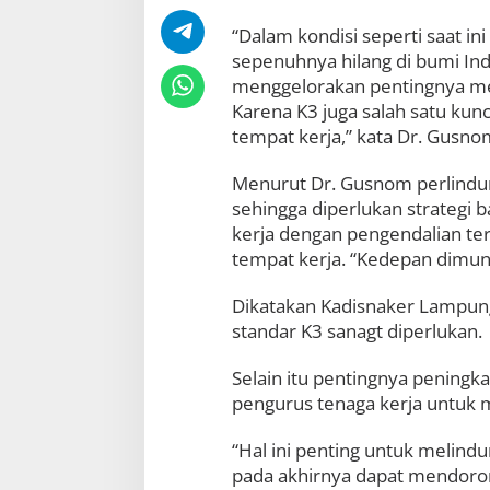
i
“Dalam kondisi seperti saat i
A
t
sepenuhnya hilang di bumi In
a
menggelorakan pentingnya men
s
Karena K3 juga salah satu kun
i
P
tempat kerja,” kata Dr. Gusno
a
n
Menurut Dr. Gusnom perlindu
d
sehingga diperlukan strategi
e
m
kerja dengan pengendalian ter
i
tempat kerja. “Kedepan dimung
d
i
Dikatakan Kadisnaker Lampun
T
standar K3 sanagt diperlukan.
e
m
p
Selain itu pentingnya pening
a
pengurus tenaga kerja untuk 
t
K
e
“Hal ini penting untuk melindu
r
pada akhirnya dapat mendorong
j