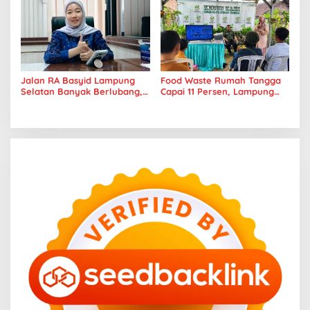
Jalan RA Basyid Lampung
Food Waste Rumah Tangga
Selatan Banyak Berlubang,
Capai 11 Persen, Lampung
DPRD Lampung Dorong
Gencarkan Gerakan
Masuk Prioritas APBD 2027
Selamatan Pangan