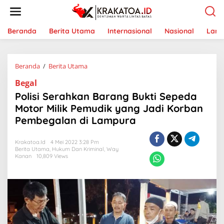
L
e
w
a
Beranda
Berita Utama
Internasional
Nasional
Lam
t
i
k
Beranda
/
Berita Utama
P
e
o
k
Begal
l
o
i
n
Polisi Serahkan Barang Bukti Sepeda
s
t
Motor Milik Pemudik yang Jadi Korban
i
e
Pembegalan di Lampura
S
n
e
r
Krakatoa.id
4 Mei 2022 3:28 Pm
a
Berita Utama
,
Hukum Dan Kriminal
,
Way
h
Kanan
10,809 Views
k
a
n
B
a
r
a