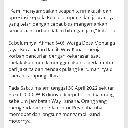
a
l
“Kami menyampaikan ucapan terimakasih dan
a
apresiasi kepada Polda Lampung dan jajarannya
n
yang telah dengan cepat bisa mengamankan
d
i
kendaraan korban dalam hitungan jam,” kata dia.
L
a
Sebelumnya, Ahmad (40), Warga Desa Menanga
m
Jaya, Kecamatan Banjit, Way Kanan menjadi
p
u
korban pencurian dengan kekerasan saat
r
melakukan mudik menggunakan sepeda motor
a
dari Jakarta dan hendak pulang ke rumah nya di
daerah Lampung Utara.
Pada Sabtu malam tanggal 30 April 2022 sekitar
Pukul 20.00 WIB dirinya dipepet oleh dua orang
sebelum jembatan Way Kunana. Orang yang
mengendarai sepeda motor Revo tiba-tiba
memepet dan langsung mengambil kunci
motornya.