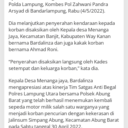
m
Polda Lampung, Kombes Pol Zahwani Pandra
u
Arsyad di Bandarlampung, Rabu (4/5/2022).
d
i
Dia melanjutkan penyerahan kendaraan kepada
k
y
korban disaksikan oleh Kepala desa Menanga
a
Jaya, Kecamatan Banjit, Kabupaten Way Kanan
n
bernama Bardalinza dan juga kakak korban
g
bernama Ahmad Roni.
J
a
d
“Penyerahan disaksikan langsung oleh Kades
i
setempat dan keluarga korban,” kata dia.
K
o
Kepala Desa Menanga jaya, Bardalinza
r
b
mengapresiasi atas kinerja Tim Satgas Anti Begal
a
Polres Lampung Utara bersama Polsek Abung
n
Barat yang telah berhasil menemukan kembali
P
e
sepeda motor milik salah satu warganya yang
m
menjadi korban pencurian dengan kekerasan di
b
Jalinsum Simpang Abung, Kecamatan Abung Barat
e
pada Sabtu tanggal 30 April 2022.
g