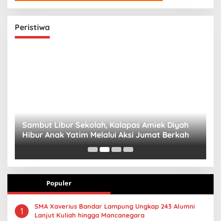
Peristiwa
Sambut Libur Sekolah, Kalapas Amiek Diyah
P
Hibur Anak Yatim Melalui Aksi Jumat Berkah
P
B
Populer
SMA Xaverius Bandar Lampung Ungkap 243 Alumni
1
Lanjut Kuliah hingga Mancanegara