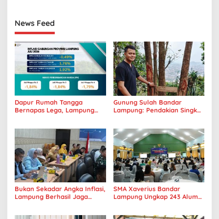
News Feed
Dapur Rumah Tangga
Gunung Sulah Bandar
Bernapas Lega, Lampung
Lampung: Pendakian Singkat
Jadi Provinsi Paling Stabil
dengan Panorama Kota
Harga Pangannya se-
yang Memukau
Sumatera
Bukan Sekadar Angka Inflasi,
SMA Xaverius Bandar
Lampung Berhasil Jaga
Lampung Ungkap 243 Alumni
Harga Pangan dan Daya Beli
Lanjut Kuliah hingga
Masyarakat
Mancanegara