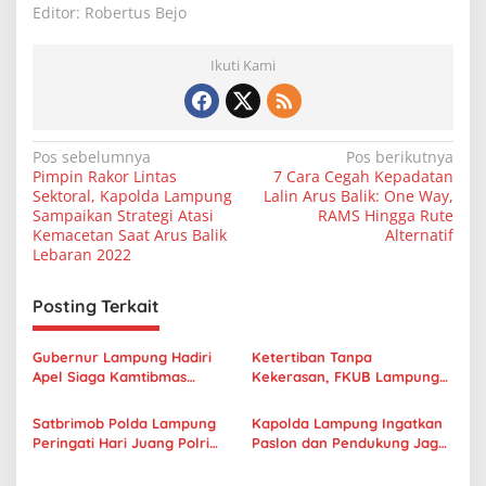
Editor: Robertus Bejo
Ikuti Kami
N
Pos sebelumnya
Pos berikutnya
Pimpin Rakor Lintas
7 Cara Cegah Kepadatan
a
Sektoral, Kapolda Lampung
Lalin Arus Balik: One Way,
v
Sampaikan Strategi Atasi
RAMS Hingga Rute
Kemacetan Saat Arus Balik
Alternatif
i
Lebaran 2022
g
Posting Terkait
a
s
Gubernur Lampung Hadiri
Ketertiban Tanpa
i
Apel Siaga Kamtibmas
Kekerasan, FKUB Lampung
p
Ramadan 1447 H di Polda
Apresiasi Sinergi
Lampung
Pengamanan Unjuk Rasa
Satbrimob Polda Lampung
Kapolda Lampung Ingatkan
o
Peringati Hari Juang Polri
Paslon dan Pendukung Jaga
s
dan Umumkan Perubahan
Persatuan Jelang Pilkada
Eselonisasi Jabatan
2024