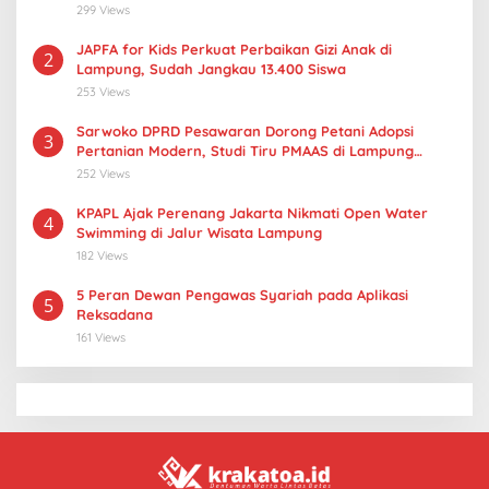
299 Views
JAPFA for Kids Perkuat Perbaikan Gizi Anak di
2
Lampung, Sudah Jangkau 13.400 Siswa
253 Views
Sarwoko DPRD Pesawaran Dorong Petani Adopsi
3
Pertanian Modern, Studi Tiru PMAAS di Lampung
Tengah
252 Views
KPAPL Ajak Perenang Jakarta Nikmati Open Water
4
Swimming di Jalur Wisata Lampung
182 Views
5 Peran Dewan Pengawas Syariah pada Aplikasi
5
Reksadana
161 Views