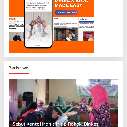
Peristiwa
n
Sebut Kental Manis Mirip Rokok, Dinkes
S