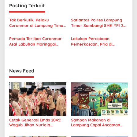
Posting Terkait
a
s
Tak Berkutik, Pelaku
Satlantas Polres Lampung
i
Curanmor di Lampung Timur
Timur Sambangi SMK YPI 2
p
Dibekuk Polisi
Way Jepara Kampanyekan
Operasi Keselamatan
Pemuda Terlibat Curanmor
Lakukan Percobaan
o
Krakatau 2023
Asal Labuhan Maringgai
Pemerkosaan, Pria di
s
Ditangkap Polisi
Lampung Timur Dijemput
Polisi
News Feed
Cetak Generasi Emas 2045:
Sampah Makanan di
Wagub Jihan Nurlela
Lampung Capai Ancaman
Tantang Pramuka UIN
Serius, Warga Diminta
Lampung Transformasi ke
Hentikan Kebiasaan Boros