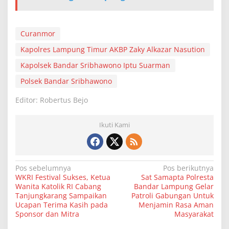
Curanmor
Kapolres Lampung Timur AKBP Zaky Alkazar Nasution
Kapolsek Bandar Sribhawono Iptu Suarman
Polsek Bandar Sribhawono
Editor: Robertus Bejo
Ikuti Kami
N
Pos sebelumnya
Pos berikutnya
WKRI Festival Sukses, Ketua
Sat Samapta Polresta
a
Wanita Katolik RI Cabang
Bandar Lampung Gelar
v
Tanjungkarang Sampaikan
Patroli Gabungan Untuk
Ucapan Terima Kasih pada
Menjamin Rasa Aman
i
Sponsor dan Mitra
Masyarakat
g