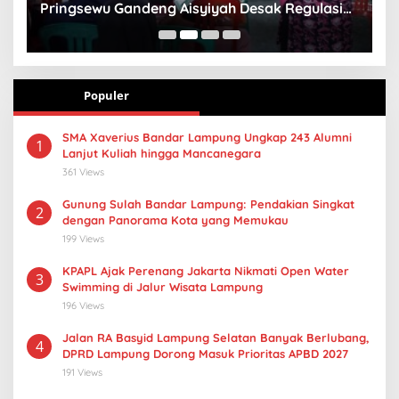
Pringsewu Gandeng Aisyiyah Desak Regulasi
H
Gizi Anak
Populer
SMA Xaverius Bandar Lampung Ungkap 243 Alumni
1
Lanjut Kuliah hingga Mancanegara
361 Views
Gunung Sulah Bandar Lampung: Pendakian Singkat
2
dengan Panorama Kota yang Memukau
199 Views
KPAPL Ajak Perenang Jakarta Nikmati Open Water
3
Swimming di Jalur Wisata Lampung
196 Views
Jalan RA Basyid Lampung Selatan Banyak Berlubang,
4
DPRD Lampung Dorong Masuk Prioritas APBD 2027
191 Views