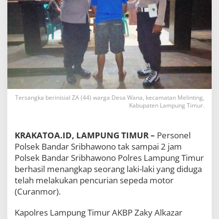
w
o
n
o
T
a
n
g
k
a
p
Tersangka berinisial ZA (44) warga Desa Wana, kecamatan Melinting,
P
Kabupaten Lampung Timur.
e
l
a
KRAKATOA.ID, LAMPUNG TIMUR –
Personel
k
u
Polsek Bandar Sribhawono tak sampai 2 jam
C
Polsek Bandar Sribhawono Polres Lampung Timur
u
berhasil menangkap seorang laki-laki yang diduga
r
telah melakukan pencurian sepeda motor
a
n
(Curanmor).
m
o
Kapolres Lampung Timur AKBP Zaky Alkazar
r