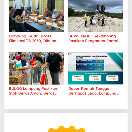
Era Digital
Pangan
Lampung Kejar Target
BBWS Mesuji Sekampung
Eliminasi TB 2030, Ribuan
Pastikan Pengaman Pantai
Kasus Tuberkulosis
Mandiri Sejati Penuhi
Tanggamus Jadi Perhatian
Standar Mutu
BULOG Lampung Pastikan
Dapur Rumah Tangga
Stok Beras Aman, Beras
Bernapas Lega, Lampung
Premium Punokawan Kini
Jadi Provinsi Paling Stabil
Hadir di Retail Modern
Harga Pangannya se-
Sumatera