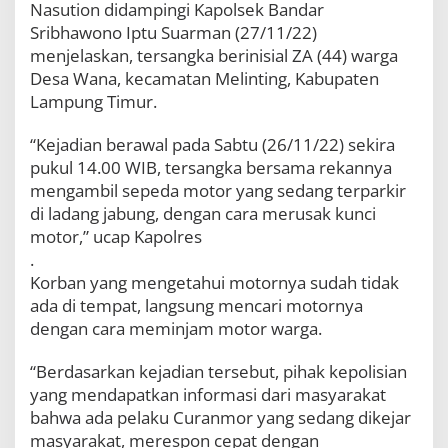
Nasution didampingi Kapolsek Bandar
D
a
Sribhawono Iptu Suarman (27/11/22)
l
menjelaskan, tersangka berinisial ZA (44) warga
a
Desa Wana, kecamatan Melinting, Kabupaten
m
Lampung Timur.
H
i
t
“Kejadian berawal pada Sabtu (26/11/22) sekira
u
pukul 14.00 WIB, tersangka bersama rekannya
n
mengambil sepeda motor yang sedang terparkir
g
a
di ladang jabung, dengan cara merusak kunci
n
motor,” ucap Kapolres
J
.
a
Korban yang mengetahui motornya sudah tidak
m
ada di tempat, langsung mencari motornya
dengan cara meminjam motor warga.
“Berdasarkan kejadian tersebut, pihak kepolisian
yang mendapatkan informasi dari masyarakat
bahwa ada pelaku Curanmor yang sedang dikejar
masyarakat, merespon cepat dengan