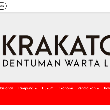
ita
Nasional
Lampung
Hukum
Ekonomi
Pendidikan
Poli