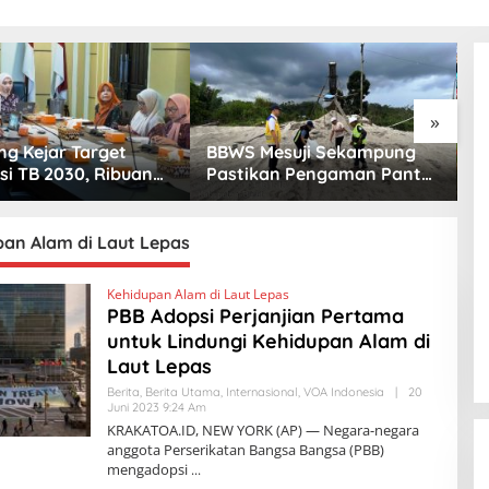
»
g Kejar Target
BBWS Mesuji Sekampung
B
si TB 2030, Ribuan
Pastikan Pengaman Pantai
S
uberkulosis
Mandiri Sejati Penuhi
P
mus Jadi Perhatian
Standar Mutu
H
pan Alam di Laut Lepas
Kehidupan Alam di Laut Lepas
PBB Adopsi Perjanjian Pertama
untuk Lindungi Kehidupan Alam di
Laut Lepas
Berita
,
Berita Utama
,
Internasional
,
VOA Indonesia
|
20
Juni 2023 9:24 Am
O
L
KRAKATOA.ID, NEW YORK (AP) — Negara-negara
E
anggota Perserikatan Bangsa Bangsa (PBB)
H
mengadopsi
K
R