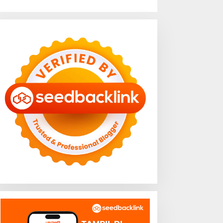
ULOG Lampung Pastikan
Cetak Generasi Emas 2045:
tok Beras Aman, Beras
Wagub Jihan Nurlela
remium Punokawan Kini
Tantang Pramuka UIN
adir di Retail Modern
Lampung Transformasi ke
Era Digital