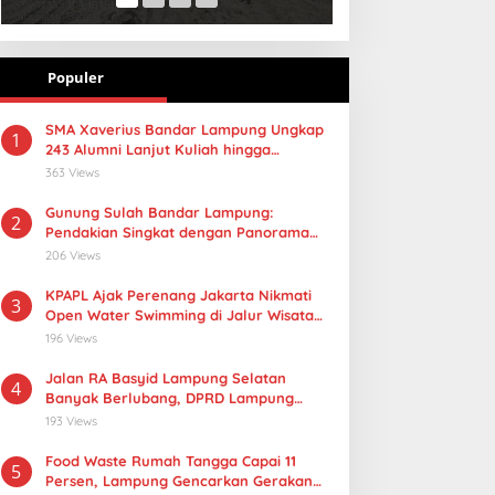
Populer
SMA Xaverius Bandar Lampung Ungkap
1
243 Alumni Lanjut Kuliah hingga
Mancanegara
363 Views
Gunung Sulah Bandar Lampung:
2
Pendakian Singkat dengan Panorama
Kota yang Memukau
206 Views
KPAPL Ajak Perenang Jakarta Nikmati
3
Open Water Swimming di Jalur Wisata
Lampung
196 Views
Jalan RA Basyid Lampung Selatan
4
Banyak Berlubang, DPRD Lampung
Dorong Masuk Prioritas APBD 2027
193 Views
Food Waste Rumah Tangga Capai 11
5
Persen, Lampung Gencarkan Gerakan