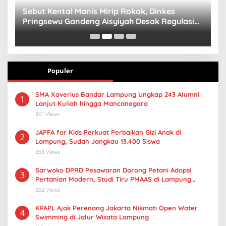
n
Sebut Kental Manis Mirip Rokok, Dinkes
S
Pringsewu Gandeng Aisyiyah Desak Regulasi
H
Gizi Anak
Populer
SMA Xaverius Bandar Lampung Ungkap 243 Alumni
1
Lanjut Kuliah hingga Mancanegara
301 Views
JAPFA for Kids Perkuat Perbaikan Gizi Anak di
2
Lampung, Sudah Jangkau 13.400 Siswa
253 Views
Sarwoko DPRD Pesawaran Dorong Petani Adopsi
3
Pertanian Modern, Studi Tiru PMAAS di Lampung
Tengah
252 Views
KPAPL Ajak Perenang Jakarta Nikmati Open Water
4
Swimming di Jalur Wisata Lampung