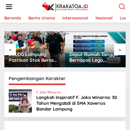
L
e
w
a
Beranda
Berita Utama
Internasional
Nasional
Lam
t
i
k
e
k
«
»
o
BULOG Lampung
Dapur Rumah Tangga
n
t
Pastikan Stok Beras
Bernapas Lega,
e
Aman, Beras Premium
Lampung Jadi Provinsi
n
Punokawan Kini Hadir
Paling Stabil Harga
di Retail Modern
Pangannya se-
Pengembangan Karakter
Sumatera
F. Joko Winarno
Langkah Inspiratif F. Joko Winarno: 30
Tahun Mengabdi di SMA Xaverius
Bandar Lampung