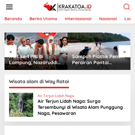
L
e
w
a
Beranda
Berita Utama
Internasional
Nasional
Lam
t
i
k
e
k
«
»
o
HUT ke-1 PRI di
Sampah Plastik Penuhi
n
t
Lampung, Nazaruddin
Perairan Pantai
e
Launching 800
Mutun-Pulau Tangkil,
n
Ambulans untuk
Perenang Turun
Indonesia
Tangan
Wisata alam di Way Ratai
Air Terjun Lidah Naga
Air Terjun Lidah Naga: Surga
Tersembunyi di Wisata Alam Punggung
Naga, Pesawaran