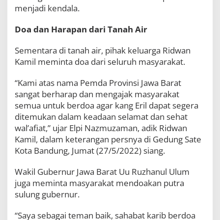
i
menjadi kendala.
h
D
Doa dan Harapan dari Tanah Air
i
c
a
Sementara di tanah air, pihak keluarga Ridwan
r
Kamil meminta doa dari seluruh masyarakat.
i
“Kami atas nama Pemda Provinsi Jawa Barat
sangat berharap dan mengajak masyarakat
semua untuk berdoa agar kang Eril dapat segera
ditemukan dalam keadaan selamat dan sehat
wal’afiat,” ujar Elpi Nazmuzaman, adik Ridwan
Kamil, dalam keterangan persnya di Gedung Sate
Kota Bandung, Jumat (27/5/2022) siang.
Wakil Gubernur Jawa Barat Uu Ruzhanul Ulum
juga meminta masyarakat mendoakan putra
sulung gubernur.
“Saya sebagai teman baik, sahabat karib berdoa