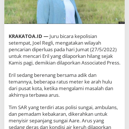
i
S
w
i
s
s
,
KRAKATOA.ID —
Juru bicara kepolisian
A
setempat, Joel Regli, mengatakan wilayah
n
pencarian diperluas pada hari Jumat (27/5/2022)
a
k
untuk mencari Eril yang dilaporkan hilang sejak
R
Kamis pagi, demikian dilaporkan Associated Press.
i
d
Eril sedang berenang bersama adik dan
w
a
temannya, beberapa ratus meter ke arah hulu
n
dari pusat kota, ketika mengalami masalah dan
K
akhirnya terbawa arus.
a
m
i
Tim SAR yang terdiri atas polisi sungai, ambulans,
l
dan pemadam kebakaran, dikerahkan untuk
M
menyisir sepanjang sungai Aare. Arus yang
a
sedang deras dan kondisi air keruh dilaporkan
s