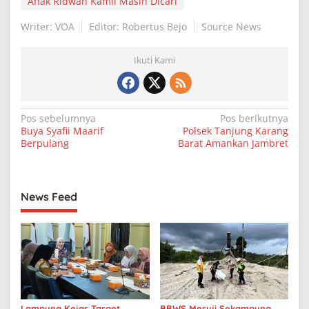
Anak Ridwan Kamil Masih Dicari
Writer: VOA
Editor: Robertus Bejo
Source News
Ikuti Kami
N
Pos sebelumnya
Pos berikutnya
Buya Syafii Maarif
Polsek Tanjung Karang
a
Berpulang
Barat Amankan Jambret
v
i
g
News Feed
a
s
i
p
o
Lampung Kejar Target
BBWS Mesuji Sekampung