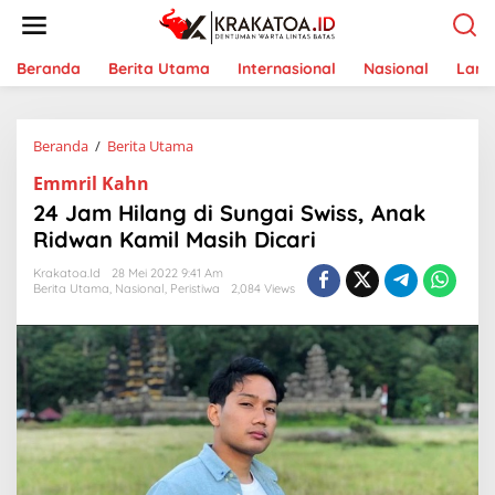
L
e
w
a
Beranda
Berita Utama
Internasional
Nasional
Lam
t
i
k
Beranda
/
Berita Utama
2
e
4
k
Emmril Kahn
J
o
a
n
24 Jam Hilang di Sungai Swiss, Anak
m
t
Ridwan Kamil Masih Dicari
H
e
i
n
Krakatoa.id
28 Mei 2022 9:41 Am
l
Berita Utama
,
Nasional
,
Peristiwa
2,084 Views
a
n
g
d
i
S
u
n
g
a