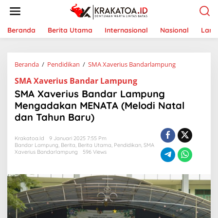
L
e
w
a
Beranda
Berita Utama
Internasional
Nasional
Lam
t
i
k
Beranda
/
Pendidikan
/
SMA Xaverius Bandarlampung
S
e
M
k
SMA Xaverius Bandar Lampung
A
o
X
n
SMA Xaverius Bandar Lampung
a
t
Mengadakan MENATA (Melodi Natal
v
e
dan Tahun Baru)
e
n
r
i
Krakatoa.id
9 Januari 2025 7:55 Pm
u
Bandar Lampung
,
Berita
,
Berita Utama
,
Pendidikan
,
SMA
s
Xaverius Bandarlampung
596 Views
B
a
n
d
a
r
L