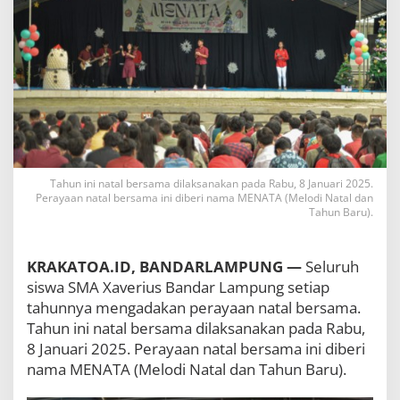
a
m
p
u
n
g
M
e
n
g
a
Tahun ini natal bersama dilaksanakan pada Rabu, 8 Januari 2025.
d
Perayaan natal bersama ini diberi nama MENATA (Melodi Natal dan
a
Tahun Baru).
k
a
n
KRAKATOA.ID, BANDARLAMPUNG —
Seluruh
M
E
siswa SMA Xaverius Bandar Lampung setiap
N
tahunnya mengadakan perayaan natal bersama.
A
Tahun ini natal bersama dilaksanakan pada Rabu,
T
A
8 Januari 2025. Perayaan natal bersama ini diberi
(
nama MENATA (Melodi Natal dan Tahun Baru).
M
e