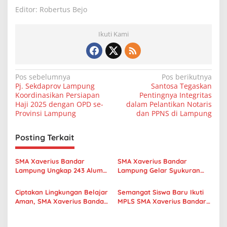
Editor: Robertus Bejo
Ikuti Kami
N
Pos sebelumnya
Pos berikutnya
Pj. Sekdaprov Lampung
Santosa Tegaskan
a
Koordinasikan Persiapan
Pentingnya Integritas
v
Haji 2025 dengan OPD se-
dalam Pelantikan Notaris
Provinsi Lampung
dan PPNS di Lampung
i
g
Posting Terkait
a
s
SMA Xaverius Bandar
SMA Xaverius Bandar
Lampung Ungkap 243 Alumni
Lampung Gelar Syukuran
i
Lanjut Kuliah hingga
Pengabdian F. Joko Winarno,
p
Mancanegara
Thadeus Engko, dan
Ciptakan Lingkungan Belajar
Semangat Siswa Baru Ikuti
Purnabakti Suhardi
Aman, SMA Xaverius Bandar
MPLS SMA Xaverius Bandar
o
Lampung Gelar Workshop
Lampung 2026, Bangun
s
Sekolah Ramah Anak
Karakter, Kreativitas, dan