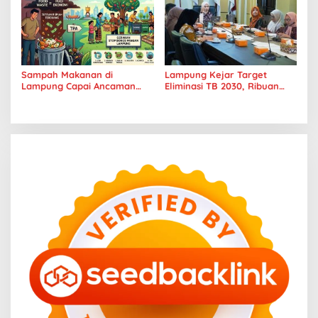
Sampah Makanan di
Lampung Kejar Target
Lampung Capai Ancaman
Eliminasi TB 2030, Ribuan
Serius, Warga Diminta
Kasus Tuberkulosis
Hentikan Kebiasaan Boros
Tanggamus Jadi Perhatian
Pangan