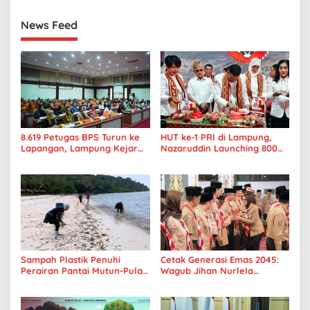
Koneksi
News Feed
8.619 Petugas BPS Turun ke
HUT ke-1 PRI di Lampung,
Lapangan, Lampung Kejar
Nazaruddin Launching 800
Target Sensus Ekonomi 2026
Ambulans untuk Indonesia
Sampah Plastik Penuhi
Cetak Generasi Emas 2045:
Perairan Pantai Mutun-Pulau
Wagub Jihan Nurlela
Tangkil, Perenang Turun
Tantang Pramuka UIN
Tangan
Lampung Transformasi ke
Era Digital