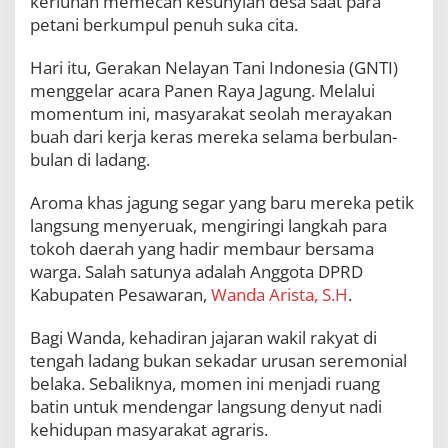
keriuhan memecah kesunyian desa saat para
l
petani berkumpul penuh suka cita.
i
m
p
Hari itu, Gerakan Nelayan Tani Indonesia (GNTI)
a
menggelar acara Panen Raya Jagung. Melalui
h
momentum ini, masyarakat seolah merayakan
d
buah dari kerja keras mereka selama berbulan-
a
n
bulan di ladang.
H
a
Aroma khas jagung segar yang baru mereka petik
r
langsung menyeruak, mengiringi langkah para
a
p
tokoh daerah yang hadir membaur bersama
a
warga. Salah satunya adalah Anggota DPRD
n
Kabupaten Pesawaran,
Wanda Arista, S.H
.
P
e
t
Bagi Wanda, kehadiran jajaran wakil rakyat di
a
tengah ladang bukan sekadar urusan seremonial
n
belaka. Sebaliknya, momen ini menjadi ruang
i
batin untuk mendengar langsung denyut nadi
M
e
kehidupan masyarakat agraris.
m