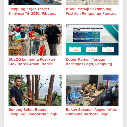
Lampung Kejar Target
BBWS Mesuji Sekampung
Eliminasi TB 2030, Ribuan
Pastikan Pengaman Pantai
Kasus Tuberkulosis
Mandiri Sejati Penuhi
Tanggamus Jadi Perhatian
Standar Mutu
BULOG Lampung Pastikan
Dapur Rumah Tangga
Stok Beras Aman, Beras
Bernapas Lega, Lampung
Premium Punokawan Kini
Jadi Provinsi Paling Stabil
Hadir di Retail Modern
Harga Pangannya se-
Sumatera
Gunung Sulah Bandar
Bukan Sekadar Angka Inflasi,
Lampung: Pendakian Singkat
Lampung Berhasil Jaga
dengan Panorama Kota
Harga Pangan dan Daya Beli
yang Memukau
Masyarakat