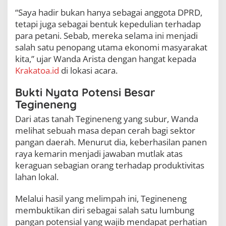
b
“Saya hadir bukan hanya sebagai anggota DPRD,
u
tetapi juga sebagai bentuk kepedulian terhadap
m
b
para petani. Sebab, mereka selama ini menjadi
u
salah satu penopang utama ekonomi masyarakat
n
kita,” ujar Wanda Arista dengan hangat kepada
g
Krakatoa.id
di lokasi acara.
T
i
n
Bukti Nyata Potensi Besar
g
Tegineneng
g
i
Dari atas tanah Tegineneng yang subur, Wanda
melihat sebuah masa depan cerah bagi sektor
pangan daerah. Menurut dia, keberhasilan panen
raya kemarin menjadi jawaban mutlak atas
keraguan sebagian orang terhadap produktivitas
lahan lokal.
Melalui hasil yang melimpah ini, Tegineneng
membuktikan diri sebagai salah satu lumbung
pangan potensial yang wajib mendapat perhatian