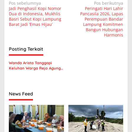
N
Pos sebelumnya
Pos berikutnya
Jadi Penghasil Kopi Nomor
Peringati Hari Lahir
a
Dua di Indonesia, Mukhlis
Pancasila 2026, Lapas
v
Basri Sebut Kopi Lampung
Perempuan Bandar
Barat Jadi ‘Emas Hijau’
Lampung Komitmen
i
Bangun Hubungan
Harmonis
g
a
Posting Terkait
s
i
Wanda Arista Tanggapi
p
Keluhan Warga Rejo Agung
soal Gorong-gorong Amblas,
o
Siap Perbaiki Gunakan Dana
Pribadi
s
News Feed