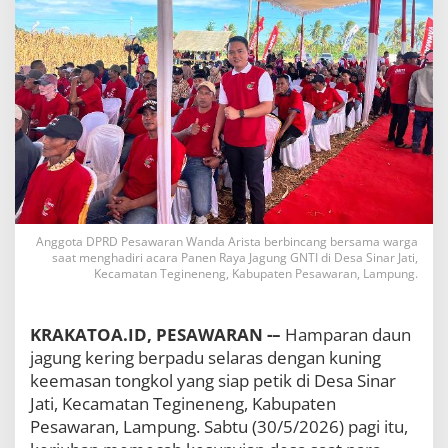
d
i
T
e
g
i
n
e
n
e
n
g
,
Anggota DPRD Pesawaran Wanda Arista berbincang bersama warga
S
saat menghadiri acara Panen Raya Jagung GNTI di Desa Sinar Jati,
a
Kecamatan Tegineneng, Kabupaten Pesawaran, Lampung.
a
t
J
KRAKATOA.ID, PESAWARAN -–
Hamparan daun
a
g
jagung kering berpadu selaras dengan kuning
u
keemasan tongkol yang siap petik di Desa Sinar
n
Jati, Kecamatan Tegineneng, Kabupaten
g
M
Pesawaran, Lampung. Sabtu (30/5/2026) pagi itu,
e