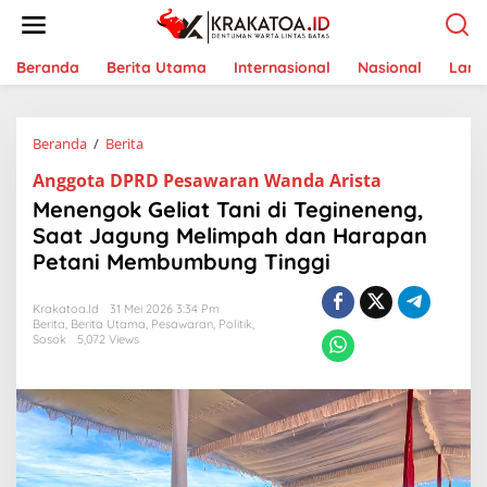
L
e
w
a
Beranda
Berita Utama
Internasional
Nasional
Lam
t
i
k
Beranda
/
Berita
M
e
e
k
Anggota DPRD Pesawaran Wanda Arista
n
o
e
n
Menengok Geliat Tani di Tegineneng,
n
t
Saat Jagung Melimpah dan Harapan
g
e
Petani Membumbung Tinggi
o
n
k
G
Krakatoa.id
31 Mei 2026 3:34 Pm
e
Berita
,
Berita Utama
,
Pesawaran
,
Politik
,
l
Sosok
5,072 Views
i
a
t
T
a
n
i