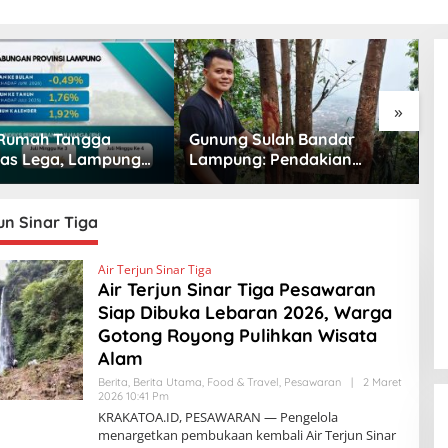
»
Rumah Tangga
Gunung Sulah Bandar
B
as Lega, Lampung
Lampung: Pendakian
I
ovinsi Paling Stabil
Singkat dengan Panorama
J
Pangannya se-
Kota yang Memukau
D
era
jun Sinar Tiga
Air Terjun Sinar Tiga
Air Terjun Sinar Tiga Pesawaran
Siap Dibuka Lebaran 2026, Warga
Gotong Royong Pulihkan Wisata
Alam
Berita
,
Berita Utama
,
Food & Travel
,
Pesawaran
|
2 Maret
2026 10:41 Pm
O
L
KRAKATOA.ID, PESAWARAN — Pengelola
E
menargetkan pembukaan kembali Air Terjun Sinar
H