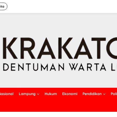
ita
Nasional
Lampung
Hukum
Ekonomi
Pendidikan
Poli