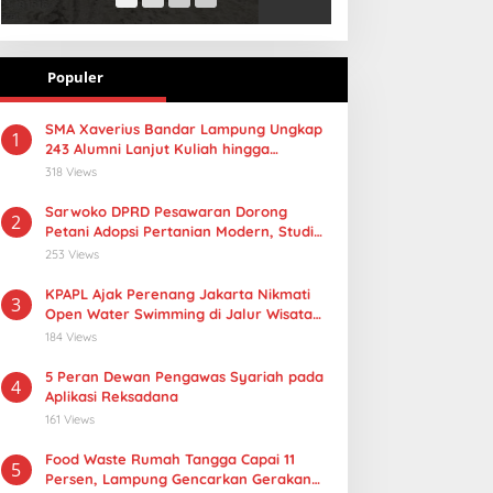
Populer
SMA Xaverius Bandar Lampung Ungkap
1
243 Alumni Lanjut Kuliah hingga
Mancanegara
318 Views
Sarwoko DPRD Pesawaran Dorong
2
Petani Adopsi Pertanian Modern, Studi
Tiru PMAAS di Lampung Tengah
253 Views
KPAPL Ajak Perenang Jakarta Nikmati
3
Open Water Swimming di Jalur Wisata
Lampung
184 Views
5 Peran Dewan Pengawas Syariah pada
4
Aplikasi Reksadana
161 Views
Food Waste Rumah Tangga Capai 11
5
Persen, Lampung Gencarkan Gerakan