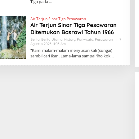
Tiga pada
K
R
A
K
Air Terjun Sinar Tiga Pesawaran
A
T
Air Terjun Sinar Tiga Pesawaran
O
Ditemukan Basrowi Tahun 1966
A
.
Berita
,
Berita Utama
,
History
,
Pariwisata
,
Pesawaran
|
7
I
Agustus 2023 11:03 Am
O
D
L
“Kami malam-malam menyusuri kali (sungai)
E
sambil cari ikan. Lama-lama sampai ‘lho kok
H
K
R
A
K
A
T
O
A
.
I
D
BBWS Mesuji Sekampung Pastikan
Pengaman Pantai Mandiri Sejati
Penuhi Standar Mutu