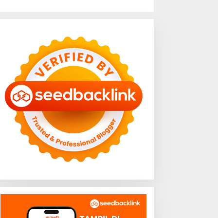
ukan Sekadar Angka
BBWS Mesuji Sekampung
nflasi, Lampung Berhasil
Pastikan Pengaman Pantai
aga Harga Pangan dan
Mandiri Sejati Penuhi
aya Beli Masyarakat
Standar Mutu