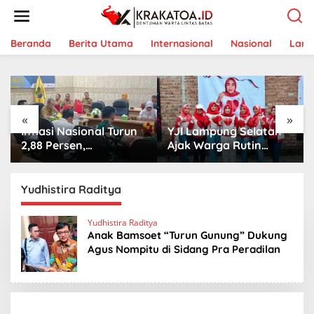
L
e
w
a
Beranda
Berita Utama
Internasional
Nasional
Lam
t
i
k
e
k
«
»
o
Inflasi Nasional Turun
YJI Lampung Selatan
n
t
2,88 Persen,
Ajak Warga Rutin
e
Pemerintah Tetap
Senam Jantung Setiap
n
Waspadai Harga Cabai
Minggu, Ini Panca
hingga Telur
Usaha Sehat
Yudhistira Raditya
Yudhistira Raditya
Anak Bamsoet “Turun Gunung” Dukung
Agus Nompitu di Sidang Pra Peradilan