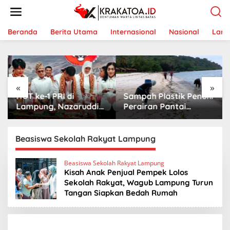
L
e
w
a
Beranda
Berita Utama
Internasional
Nasional
Lam
t
i
k
e
k
«
»
o
HUT ke-1 PRI di
Sampah Plastik Penuhi
n
t
Lampung, Nazaruddin
Perairan Pantai
e
Launching 800
Mutun-Pulau Tangkil,
n
Ambulans untuk
Perenang Turun
Indonesia
Tangan
Beasiswa Sekolah Rakyat Lampung
Beasiswa Sekolah Rakyat Lampung
Kisah Anak Penjual Pempek Lolos
Sekolah Rakyat, Wagub Lampung Turun
Tangan Siapkan Bedah Rumah