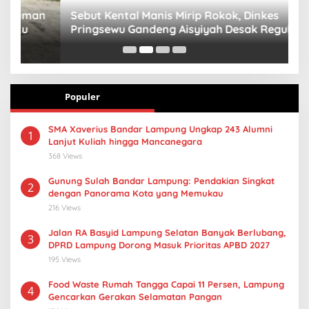
n
Sebut Kental Manis Mirip Rokok, Dinkes
S
Pringsewu Gandeng Aisyiyah Desak Regulasi
H
Gizi Anak
Populer
SMA Xaverius Bandar Lampung Ungkap 243 Alumni
1
Lanjut Kuliah hingga Mancanegara
368 Views
Gunung Sulah Bandar Lampung: Pendakian Singkat
2
dengan Panorama Kota yang Memukau
216 Views
Jalan RA Basyid Lampung Selatan Banyak Berlubang,
3
DPRD Lampung Dorong Masuk Prioritas APBD 2027
195 Views
Food Waste Rumah Tangga Capai 11 Persen, Lampung
4
Gencarkan Gerakan Selamatan Pangan