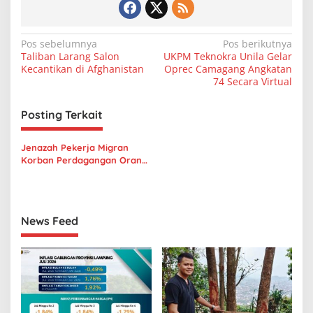
N
Pos sebelumnya
Pos berikutnya
Taliban Larang Salon
UKPM Teknokra Unila Gelar
a
Kecantikan di Afghanistan
Oprec Camagang Angkatan
v
74 Secara Virtual
i
Posting Terkait
g
a
Jenazah Pekerja Migran
s
Korban Perdagangan Orang
Terus Berdatangan
i
p
o
News Feed
s