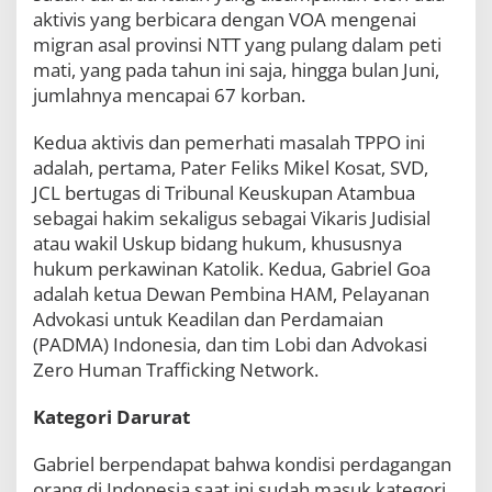
r
aktivis yang berbicara dengan VOA mengenai
a
migran asal provinsi NTT yang pulang dalam peti
t
mati, yang pada tahun ini saja, hingga bulan Juni,
P
e
jumlahnya mencapai 67 korban.
r
d
Kedua aktivis dan pemerhati masalah TPPO ini
a
adalah, pertama, Pater Feliks Mikel Kosat, SVD,
g
a
JCL bertugas di Tribunal Keuskupan Atambua
n
sebagai hakim sekaligus sebagai Vikaris Judisial
g
atau wakil Uskup bidang hukum, khususnya
a
hukum perkawinan Katolik. Kedua, Gabriel Goa
n
O
adalah ketua Dewan Pembina HAM, Pelayanan
r
Advokasi untuk Keadilan dan Perdamaian
a
(PADMA) Indonesia, dan tim Lobi dan Advokasi
n
g
Zero Human Trafficking Network.
Kategori Darurat
Gabriel berpendapat bahwa kondisi perdagangan
orang di Indonesia saat ini sudah masuk kategori