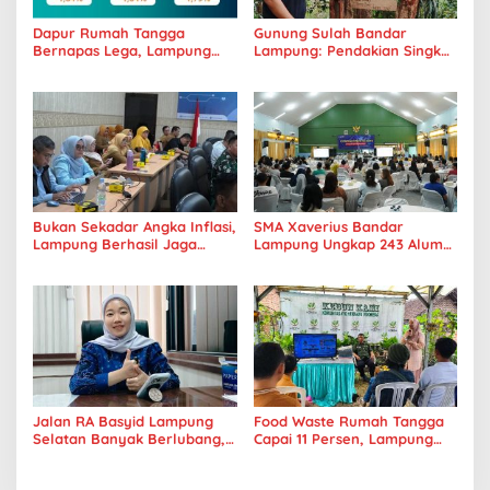
Dapur Rumah Tangga
Gunung Sulah Bandar
Bernapas Lega, Lampung
Lampung: Pendakian Singkat
Jadi Provinsi Paling Stabil
dengan Panorama Kota
Harga Pangannya se-
yang Memukau
Sumatera
Bukan Sekadar Angka Inflasi,
SMA Xaverius Bandar
Lampung Berhasil Jaga
Lampung Ungkap 243 Alumni
Harga Pangan dan Daya Beli
Lanjut Kuliah hingga
Masyarakat
Mancanegara
Jalan RA Basyid Lampung
Food Waste Rumah Tangga
Selatan Banyak Berlubang,
Capai 11 Persen, Lampung
DPRD Lampung Dorong
Gencarkan Gerakan
Masuk Prioritas APBD 2027
Selamatan Pangan