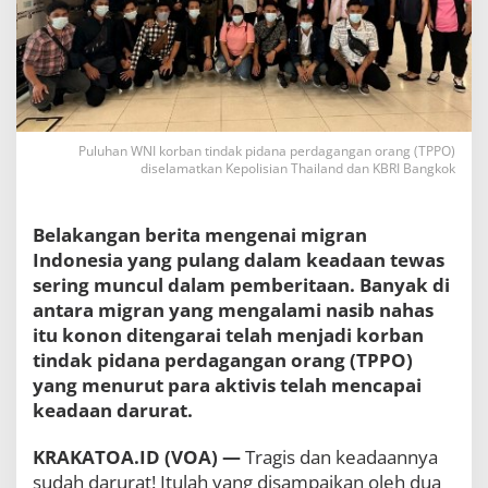
s
i
a
B
e
r
a
d
Puluhan WNI korban tindak pidana perdagangan orang (TPPO)
a
diselamatkan Kepolisian Thailand dan KBRI Bangkok
d
a
l
Belakangan berita mengenai migran
a
Indonesia yang pulang dalam keadaan tewas
m
sering muncul dalam pemberitaan. Banyak di
K
e
antara migran yang mengalami nasib nahas
a
itu konon ditengarai telah menjadi korban
d
tindak pidana perdagangan orang (TPPO)
a
a
yang menurut para aktivis telah mencapai
n
keadaan darurat.
D
a
KRAKATOA.ID (VOA) —
Tragis dan keadaannya
r
u
sudah darurat! Itulah yang disampaikan oleh dua