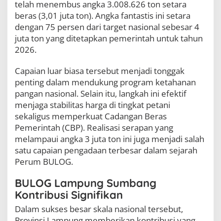
telah menembus angka 3.008.626 ton setara
e
r
beras (3,01 juta ton). Angka fantastis ini setara
a
dengan 75 persen dari target nasional sebesar 4
p
juta ton yang ditetapkan pemerintah untuk tahun
4
2026.
0
0
R
Capaian luar biasa tersebut menjadi tonggak
i
penting dalam mendukung program ketahanan
b
pangan nasional. Selain itu, langkah ini efektif
u
T
menjaga stabilitas harga di tingkat petani
o
sekaligus memperkuat Cadangan Beras
n
Pemerintah (CBP). Realisasi serapan yang
G
melampaui angka 3 juta ton ini juga menjadi salah
a
b
satu capaian pengadaan terbesar dalam sejarah
a
Perum BULOG.
h
P
BULOG Lampung Sumbang
e
t
Kontribusi Signifikan
a
Dalam sukses besar skala nasional tersebut,
n
i
Provinsi Lampung memberikan kontribusi yang