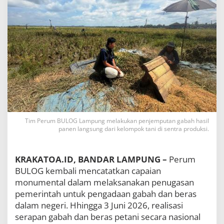
g
a
n
N
a
s
i
o
n
a
l
,
B
Tim Perum BULOG Lampung melakukan penjemputan gabah hasil
U
panen langsung dari kelompok tani di sentra produksi.
L
O
G
L
KRAKATOA.ID, BANDAR LAMPUNG –
Perum
a
BULOG kembali mencatatkan capaian
m
monumental dalam melaksanakan penugasan
p
pemerintah untuk pengadaan gabah dan beras
u
n
dalam negeri. Hhingga 3 Juni 2026, realisasi
g
serapan gabah dan beras petani secara nasional
S