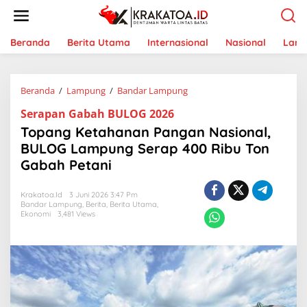
L
e
w
a
Beranda
Berita Utama
Internasional
Nasional
Lam
t
i
k
Beranda
/
Lampung
/
Bandar Lampung
T
e
o
k
Serapan Gabah BULOG 2026
p
o
a
n
Topang Ketahanan Pangan Nasional,
n
t
BULOG Lampung Serap 400 Ribu Ton
g
e
Gabah Petani
K
n
e
t
Krakatoa.id
3 Juni 2026 3:47 Pm
a
Bandar Lampung
,
Berita
,
Berita Utama
,
h
Ekonomi
3,481 Views
a
n
a
n
P
a
n