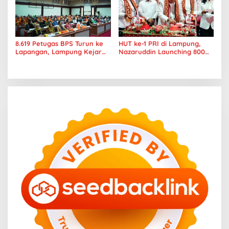
8.619 Petugas BPS Turun ke
HUT ke-1 PRI di Lampung,
Lapangan, Lampung Kejar
Nazaruddin Launching 800
Target Sensus Ekonomi 2026
Ambulans untuk Indonesia