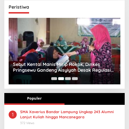
Peristiwa
n
Sebut Kental Manis Mirip Rokok, Dinkes
S
Pringsewu Gandeng Aisyiyah Desak Regulasi
H
Gizi Anak
Populer
SMA Xaverius Bandar Lampung Ungkap 243 Alumni
1
Lanjut Kuliah hingga Mancanegara
372 Views