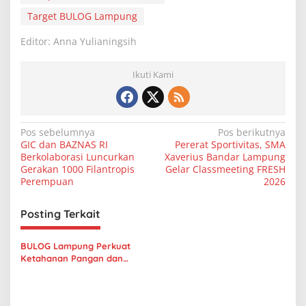
Target BULOG Lampung
Editor: Anna Yulianingsih
Ikuti Kami
N
Pos sebelumnya
Pos berikutnya
GIC dan BAZNAS RI
Pererat Sportivitas, SMA
a
Berkolaborasi Luncurkan
Xaverius Bandar Lampung
v
Gerakan 1000 Filantropis
Gelar Classmeeting FRESH
Perempuan
2026
i
g
Posting Terkait
a
s
BULOG Lampung Perkuat
Ketahanan Pangan dan
i
Stabilitas Harga Beras
p