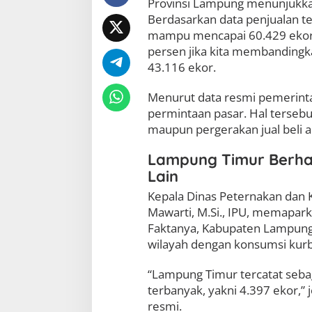
Provinsi Lampung menunjukkan
p
Berdasarkan data penjualan te
i
mampu mencapai 60.429 ekor. 
T
e
persen jika kita membanding
r
43.116 ekor.
b
a
Menurut data resmi pemerintah,
n
y
permintaan pasar. Hal terseb
a
maupun pergerakan jual beli 
k
s
Lampung Timur Berha
e
-
Lain
P
Kepala Dinas Peternakan dan K
r
o
Mawarti, M.Si., IPU, memapa
v
Faktanya, Kabupaten Lampung
i
wilayah dengan konsumsi kurban
n
s
“Lampung Timur tercatat seb
i
terbanyak, yakni 4.397 ekor,”
resmi.