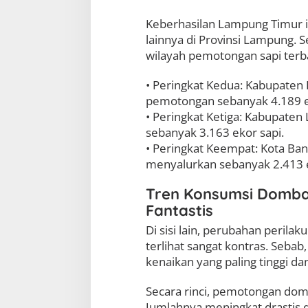
Keberhasilan Lampung Timur in
lainnya di Provinsi Lampung. 
wilayah pemotongan sapi terba
• Peringkat Kedua: Kabupate
pemotongan sebanyak 4.189 e
• Peringkat Ketiga: Kabupat
sebanyak 3.163 ekor sapi.
• Peringkat Keempat: Kota B
menyalurkan sebanyak 2.413 e
Tren Konsumsi Domba
Fantastis
Di sisi lain, perubahan peril
terlihat sangat kontras. Seba
kenaikan yang paling tinggi da
Secara rinci, pemotongan dom
Jumlahnya meningkat drastis 