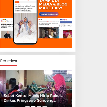
Peristiwa
Sebut Kental Manis Mirip Rokok,
Sambut Libur Sek
Dinkes Pringsewu Gandeng
Amiek Diyah Hib
Aisyiyah Desak Regulasi Gizi Anak
Melalui Aksi Jum