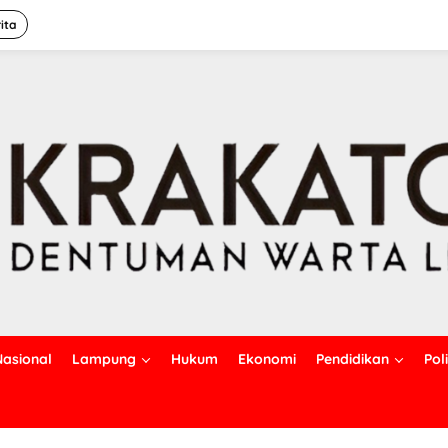
ita
Nasional
Lampung
Hukum
Ekonomi
Pendidikan
Poli