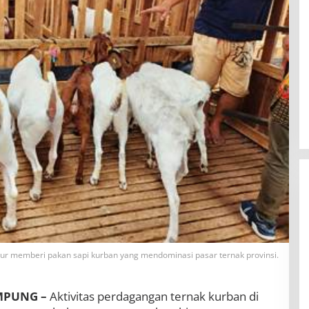
ur memberi pakan sapi kurban yang mendominasi pasar ternak provinsi.
BBWS Mesuji Sekampung Pastikan
Pengaman Pantai Mandiri Sejati
MPUNG –
Aktivitas perdagangan ternak kurban di
Penuhi Standar Mutu