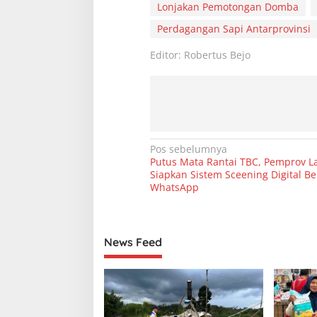
Lonjakan Pemotongan Domba
Perdagangan Sapi Antarprovinsi
Editor: Robertus Bejo
N
Pos sebelumnya
Putus Mata Rantai TBC, Pemprov 
a
Siapkan Sistem Sceening Digital Be
v
WhatsApp
i
g
News Feed
a
s
i
p