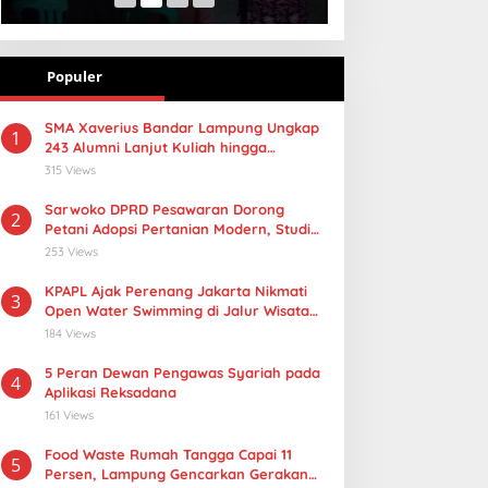
Populer
SMA Xaverius Bandar Lampung Ungkap
1
243 Alumni Lanjut Kuliah hingga
Mancanegara
315 Views
Sarwoko DPRD Pesawaran Dorong
2
Petani Adopsi Pertanian Modern, Studi
Tiru PMAAS di Lampung Tengah
253 Views
KPAPL Ajak Perenang Jakarta Nikmati
3
Open Water Swimming di Jalur Wisata
Lampung
184 Views
5 Peran Dewan Pengawas Syariah pada
4
Aplikasi Reksadana
161 Views
Food Waste Rumah Tangga Capai 11
5
Persen, Lampung Gencarkan Gerakan