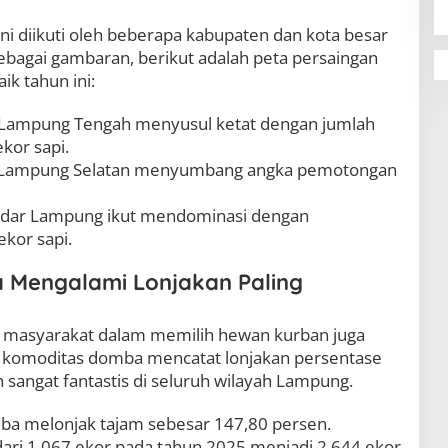
i diikuti oleh beberapa kabupaten dan kota besar
Sebagai gambaran, berikut adalah peta persaingan
ik tahun ini:
n Lampung Tengah menyusul ketat dengan jumlah
kor sapi.
en Lampung Selatan menyumbang angka pemotongan
andar Lampung ikut mendominasi dengan
kor sapi.
 Mengalami Lonjakan Paling
aku masyarakat dalam memilih hewan kurban juga
b, komoditas domba mencatat lonjakan persentase
n sangat fantastis di seluruh wilayah Lampung.
ba melonjak tajam sebesar 147,80 persen.
dari 1.067 ekor pada tahun 2025 menjadi 2.644 ekor