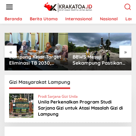
L
e
w
a
Beranda
Berita Utama
Internasional
Nasional
Lam
t
i
k
e
k
«
»
o
Lampung Kejar Target
BBWS Mesuji
n
t
Eliminasi TB 2030,
Sekampung Pastikan
e
Ribuan Kasus
Pengaman Pantai
n
Tuberkulosis
Mandiri Sejati Penuhi
Tanggamus Jadi
Standar Mutu
Gizi Masyarakat Lampung
Perhatian
Prodi Sarjana Gizi Unila
Unila Perkenalkan Program Studi
Sarjana Gizi untuk Atasi Masalah Gizi di
Lampung