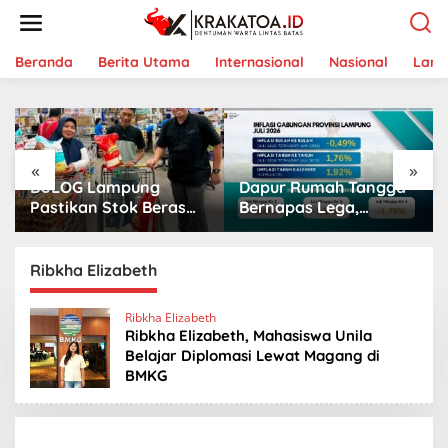
L
e
w
a
Beranda
Berita Utama
Internasional
Nasional
Lam
t
i
k
e
k
«
»
o
BULOG Lampung
Dapur Rumah Tangga
n
t
Pastikan Stok Beras
Bernapas Lega,
e
Aman, Beras Premium
Lampung Jadi Provinsi
n
Punokawan Kini Hadir
Paling Stabil Harga
di Retail Modern
Pangannya se-
Ribkha Elizabeth
Sumatera
Ribkha Elizabeth
Ribkha Elizabeth, Mahasiswa Unila
Belajar Diplomasi Lewat Magang di
BMKG