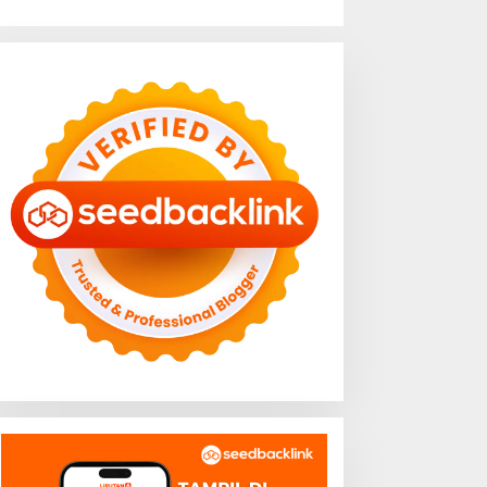
unung Sulah Bandar
Lampung Kejar Target
ampung: Pendakian
Eliminasi TB 2030, Ribuan
ingkat dengan Panorama
Kasus Tuberkulosis
ota yang Memukau
Tanggamus Jadi Perhatian