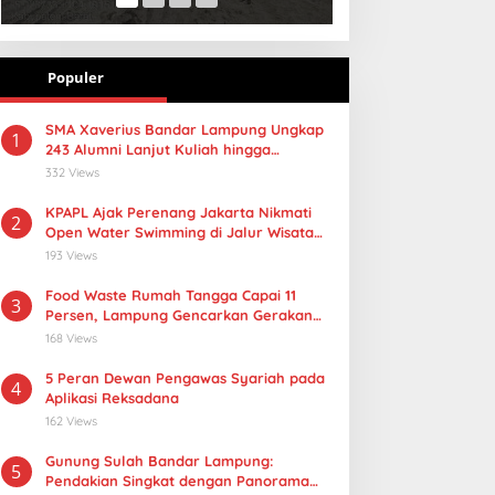
Populer
SMA Xaverius Bandar Lampung Ungkap
1
243 Alumni Lanjut Kuliah hingga
Mancanegara
332 Views
KPAPL Ajak Perenang Jakarta Nikmati
2
Open Water Swimming di Jalur Wisata
Lampung
193 Views
Food Waste Rumah Tangga Capai 11
3
Persen, Lampung Gencarkan Gerakan
Selamatan Pangan
168 Views
5 Peran Dewan Pengawas Syariah pada
4
Aplikasi Reksadana
162 Views
Gunung Sulah Bandar Lampung:
5
Pendakian Singkat dengan Panorama