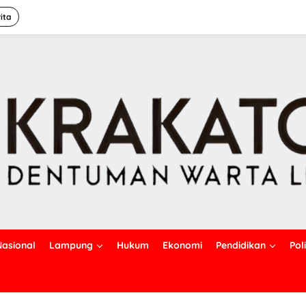
ita
Nasional
Lampung
Hukum
Ekonomi
Pendidikan
Poli