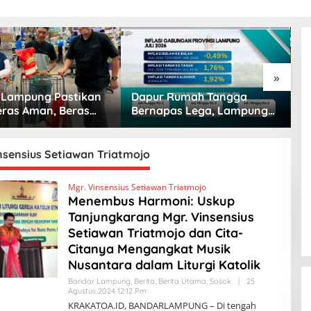
»
Lampung Pastikan
Dapur Rumah Tangga
G
eras Aman, Beras
Bernapas Lega, Lampung
L
m Punokawan Kini
Jadi Provinsi Paling Stabil
S
i Retail Modern
Harga Pangannya se-
K
Sumatera
nsensius Setiawan Triatmojo
Mgr. Vinsensius Setiawan Triatmojo
Menembus Harmoni: Uskup
Tanjungkarang Mgr. Vinsensius
Setiawan Triatmojo dan Cita-
Citanya Mengangkat Musik
Nusantara dalam Liturgi Katolik
Bandar Lampung
,
Berita
,
Berita Utama
,
Sosok
|
25
Agustus 2024 12:12 Pm
O
L
KRAKATOA.ID, BANDARLAMPUNG – Di tengah
E