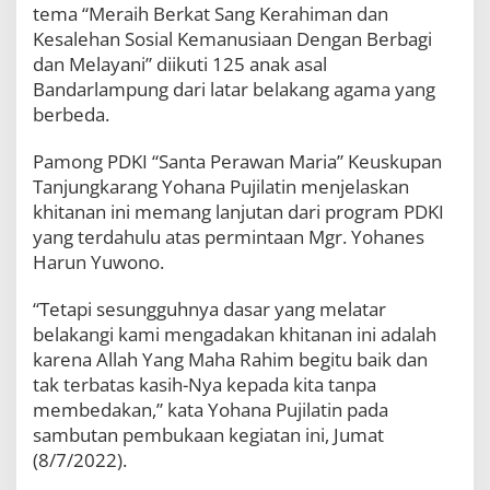
n
tema “Meraih Berkat Sang Kerahiman dan
g
Kesalehan Sosial Kemanusiaan Dengan Berbagi
k
dan Melayani” diikuti 125 anak asal
a
Bandarlampung dari latar belakang agama yang
r
a
berbeda.
n
g
Pamong PDKI “Santa Perawan Maria” Keuskupan
P
Tanjungkarang Yohana Pujilatin menjelaskan
e
r
khitanan ini memang lanjutan dari program PDKI
e
yang terdahulu atas permintaan Mgr. Yohanes
r
Harun Yuwono.
a
t
K
“Tetapi sesungguhnya dasar yang melatar
e
belakangi kami mengadakan khitanan ini adalah
r
karena Allah Yang Maha Rahim begitu baik dan
u
tak terbatas kasih-Nya kepada kita tanpa
k
u
membedakan,” kata Yohana Pujilatin pada
n
sambutan pembukaan kegiatan ini, Jumat
a
(8/7/2022).
n
U