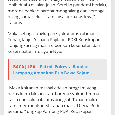
lebih duafa di jalan-jalan. Setelah pandemi berlalu,
mereda bahkan hampir menghilang dan semoga
hilang sama sekali, kami bisa bernafas lega,”
katanya.
Maka sebagai ungkapan syukur atas rahmat
Tuhan, lanjut Yohana Pujilatin, PDKI Keuskupan
Tanjungkarnag masih diberikan kesehatan dan
kesempatan melayani-Nya.
BACA JUGA :
Patroli Polresta Bandar
Lampung Amankan Pria Bawa Sajam
“Maka khitanan massal adalah program yang
harus kami laksanakan. Karena syukur, terima
kasih dan suka cita atas anugrah Tuhan maka
kami memberikan Khitanan massal Ceria Peduli
Sesama,” ungkap Pamong PDKI Keuskupan