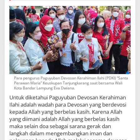
Para pengurus Paguyuban Devosan Kerahiman Ilahi (PDKI) “Santa
Perawan Maria” Keuskupan Tanjungkarang saat bersama Wali
Kota Bandar Lampung Eva Dwiana.
Untuk diketahui Paguyuban Devosan Kerahiman
Ilahi adalah wadah para Devosan yang berdevosi
kepada Allah yang berbelas kasih. Karena Allah
yang diimani adalah Allah yang berbelas kasih
maka selain doa sebagai sarana gerak dan
langkah dalam mengembangkan iman dan