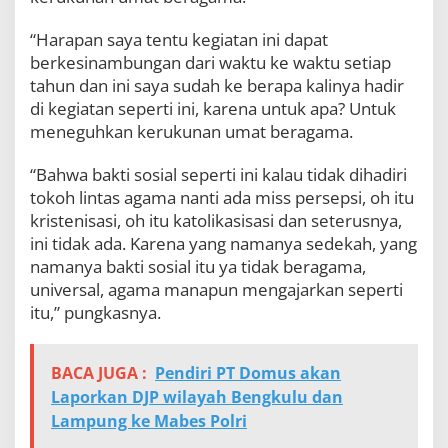
“Harapan saya tentu kegiatan ini dapat
berkesinambungan dari waktu ke waktu setiap
tahun dan ini saya sudah ke berapa kalinya hadir
di kegiatan seperti ini, karena untuk apa? Untuk
meneguhkan kerukunan umat beragama.
“Bahwa bakti sosial seperti ini kalau tidak dihadiri
tokoh lintas agama nanti ada miss persepsi, oh itu
kristenisasi, oh itu katolikasisasi dan seterusnya,
ini tidak ada. Karena yang namanya sedekah, yang
namanya bakti sosial itu ya tidak beragama,
universal, agama manapun mengajarkan seperti
itu,” pungkasnya.
BACA JUGA :
Pendiri PT Domus akan
Laporkan DJP wilayah Bengkulu dan
Lampung ke Mabes Polri