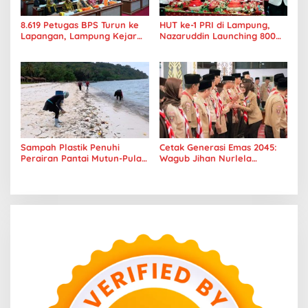
8.619 Petugas BPS Turun ke
HUT ke-1 PRI di Lampung,
Lapangan, Lampung Kejar
Nazaruddin Launching 800
Target Sensus Ekonomi 2026
Ambulans untuk Indonesia
Sampah Plastik Penuhi
Cetak Generasi Emas 2045:
Perairan Pantai Mutun-Pulau
Wagub Jihan Nurlela
Tangkil, Perenang Turun
Tantang Pramuka UIN
Tangan
Lampung Transformasi ke
Era Digital