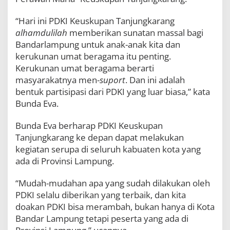
“Hari ini PDKI Keuskupan Tanjungkarang
alhamdulilah
memberikan sunatan massal bagi
Bandarlampung untuk anak-anak kita dan
kerukunan umat beragama itu penting.
Kerukunan umat beragama berarti
masyarakatnya men-
suport
. Dan ini adalah
bentuk partisipasi dari PDKI yang luar biasa,” kata
Bunda Eva.
Bunda Eva berharap PDKI Keuskupan
Tanjungkarang ke depan dapat melakukan
kegiatan serupa di seluruh kabuaten kota yang
ada di Provinsi Lampung.
“Mudah-mudahan apa yang sudah dilakukan oleh
PDKI selalu diberikan yang terbaik, dan kita
doakan PDKI bisa merambah, bukan hanya di Kota
Bandar Lampung tetapi peserta yang ada di