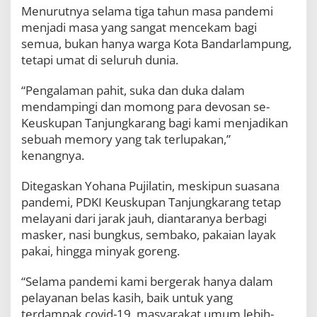
m
Menurutnya selama tiga tahun masa pandemi
a
menjadi masa yang sangat mencekam bagi
t
semua, bukan hanya warga Kota Bandarlampung,
B
tetapi umat di seluruh dunia.
e
r
a
“Pengalaman pahit, suka dan duka dalam
g
mendampingi dan momong para devosan se-
a
Keuskupan Tanjungkarang bagi kami menjadikan
m
a
sebuah memory yang tak terlupakan,”
kenangnya.
Ditegaskan Yohana Pujilatin, meskipun suasana
pandemi, PDKI Keuskupan Tanjungkarang tetap
melayani dari jarak jauh, diantaranya berbagi
masker, nasi bungkus, sembako, pakaian layak
pakai, hingga minyak goreng.
“Selama pandemi kami bergerak hanya dalam
pelayanan belas kasih, baik untuk yang
terdampak covid-19, masyarakat umum lebih-