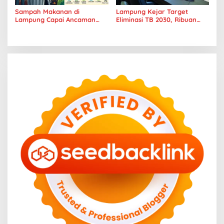
Sampah Makanan di
Lampung Kejar Target
Lampung Capai Ancaman
Eliminasi TB 2030, Ribuan
Serius, Warga Diminta
Kasus Tuberkulosis
Hentikan Kebiasaan Boros
Tanggamus Jadi Perhatian
Pangan