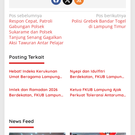
N
Pos sebelumnya
Pos berikutnya
Respon Cepat, Patroli
Polisi Grebek Bandar Togel
a
Gabungan Polsek
di Lampung Timur
v
Sukarame dan Polsek
Tanjung Senang Gagalkan
i
Aksi Tawuran Antar Pelajar
g
Posting Terkait
a
s
Hebat! Indeks Kerukunan
Nyepi dan Idulfitri
i
Umat Beragama Lampung
Berdekatan, FKUB Lampung
p
2025 Lampaui Rata-rata
Serukan Saling Menghormati
Nasional, Masuk Kategori
Imlek dan Ramadan 2026
Ketua FKUB Lampung Ajak
o
Sangat Tinggi
Berdekatan, FKUB Lampung
Perkuat Toleransi Antarumat
s
Ajak Perkuat Toleransi
Lewat Momentum Isra Mi’raj
News Feed