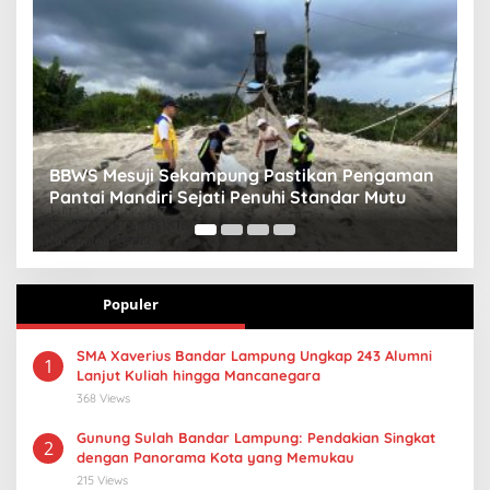
n
Sebut Kental Manis Mirip Rokok, Dinkes
S
Pringsewu Gandeng Aisyiyah Desak Regulasi
H
Gizi Anak
Populer
SMA Xaverius Bandar Lampung Ungkap 243 Alumni
1
Lanjut Kuliah hingga Mancanegara
368 Views
Gunung Sulah Bandar Lampung: Pendakian Singkat
2
dengan Panorama Kota yang Memukau
215 Views