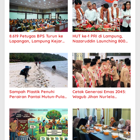
8.619 Petugas BPS Turun ke
HUT ke-1 PRI di Lampung,
Lapangan, Lampung Kejar
Nazaruddin Launching 800
Target Sensus Ekonomi 2026
Ambulans untuk Indonesia
Sampah Plastik Penuhi
Cetak Generasi Emas 2045:
Perairan Pantai Mutun-Pulau
Wagub Jihan Nurlela
Tangkil, Perenang Turun
Tantang Pramuka UIN
Tangan
Lampung Transformasi ke
Era Digital