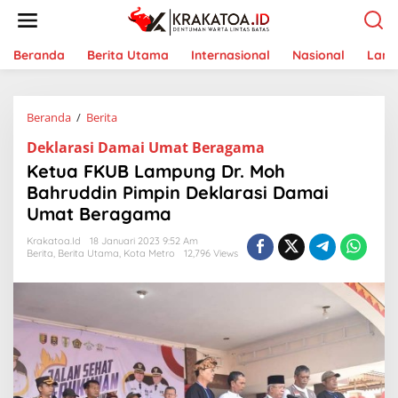
L
e
w
a
Beranda
Berita Utama
Internasional
Nasional
Lam
t
i
k
Beranda
/
Berita
K
e
e
k
Deklarasi Damai Umat Beragama
t
o
u
n
Ketua FKUB Lampung Dr. Moh
a
t
Bahruddin Pimpin Deklarasi Damai
F
e
Umat Beragama
K
n
U
Krakatoa.id
18 Januari 2023 9:52 Am
B
Berita
,
Berita Utama
,
Kota Metro
12,796 Views
L
a
m
p
u
n
g
D
r