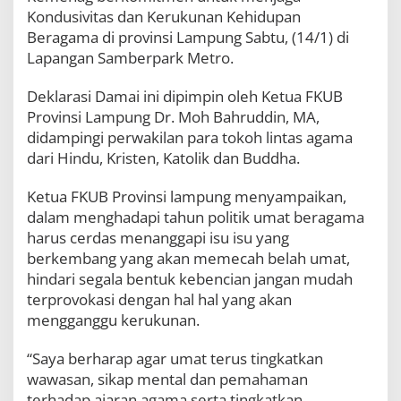
a
Kondusivitas dan Kerukunan Kehidupan
s
Beragama di provinsi Lampung Sabtu, (14/1) di
i
Lapangan Samberpark Metro.
D
a
m
Deklarasi Damai ini dipimpin oleh Ketua FKUB
a
Provinsi Lampung Dr. Moh Bahruddin, MA,
i
didampingi perwakilan para tokoh lintas agama
U
m
dari Hindu, Kristen, Katolik dan Buddha.
a
t
Ketua FKUB Provinsi lampung menyampaikan,
B
dalam menghadapi tahun politik umat beragama
e
r
harus cerdas menanggapi isu isu yang
a
berkembang yang akan memecah belah umat,
g
hindari segala bentuk kebencian jangan mudah
a
terprovokasi dengan hal hal yang akan
m
a
mengganggu kerukunan.
“Saya berharap agar umat terus tingkatkan
wawasan, sikap mental dan pemahaman
terhadap ajaran agama serta tingkatkan