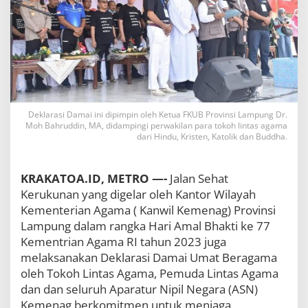
.
M
o
h
B
a
h
r
u
Deklarasi Damai ini dipimpin oleh Ketua FKUB Provinsi Lampung Dr.
d
Moh Bahruddin, MA, didampingi perwakilan para tokoh lintas agama
d
dari Hindu, Kristen, Katolik dan Buddha.
i
n
P
KRAKATOA.ID, METRO —-
Jalan Sehat
i
m
Kerukunan yang digelar oleh Kantor Wilayah
p
Kementerian Agama ( Kanwil Kemenag) Provinsi
i
Lampung dalam rangka Hari Amal Bhakti ke 77
n
Kementrian Agama RI tahun 2023 juga
D
e
melaksanakan Deklarasi Damai Umat Beragama
k
oleh Tokoh Lintas Agama, Pemuda Lintas Agama
l
dan dan seluruh Aparatur Nipil Negara (ASN)
a
r
Kemenag berkomitmen untuk menjaga