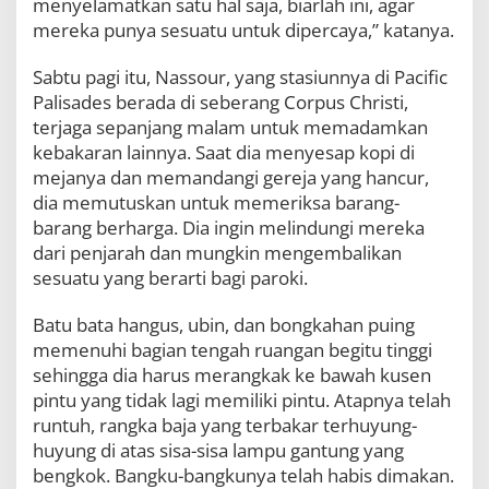
menyelamatkan satu hal saja, biarlah ini, agar
e
mereka punya sesuatu untuk dipercaya,” katanya.
j
a
C
Sabtu pagi itu, Nassour, yang stasiunnya di Pacific
o
Palisades berada di seberang Corpus Christi,
r
terjaga sepanjang malam untuk memadamkan
p
kebakaran lainnya. Saat dia menyesap kopi di
u
s
mejanya dan memandangi gereja yang hancur,
C
dia memutuskan untuk memeriksa barang-
h
barang berharga. Dia ingin melindungi mereka
r
i
dari penjarah dan mungkin mengembalikan
s
sesuatu yang berarti bagi paroki.
t
i
Batu bata hangus, ubin, dan bongkahan puing
,
L
memenuhi bagian tengah ruangan begitu tinggi
o
sehingga dia harus merangkak ke bawah kusen
s
pintu yang tidak lagi memiliki pintu. Atapnya telah
A
runtuh, rangka baja yang terbakar terhuyung-
n
g
huyung di atas sisa-sisa lampu gantung yang
e
bengkok. Bangku-bangkunya telah habis dimakan.
l