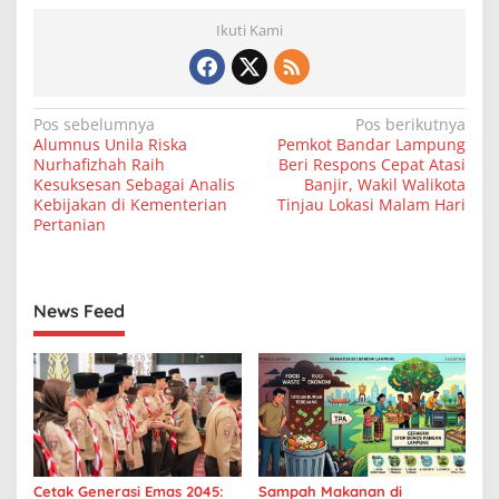
Ikuti Kami
N
Pos sebelumnya
Pos berikutnya
Alumnus Unila Riska
Pemkot Bandar Lampung
a
Nurhafizhah Raih
Beri Respons Cepat Atasi
v
Kesuksesan Sebagai Analis
Banjir, Wakil Walikota
Kebijakan di Kementerian
Tinjau Lokasi Malam Hari
i
Pertanian
g
a
s
News Feed
i
p
o
s
Cetak Generasi Emas 2045:
Sampah Makanan di