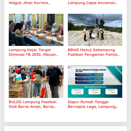
Wagub Jihan Nurlela
Lampung Capai Ancaman
Tantang Pramuka UIN
Serius, Warga Diminta
Lampung Transformasi ke
Hentikan Kebiasaan Boros
Era Digital
Pangan
Lampung Kejar Target
BBWS Mesuji Sekampung
Eliminasi TB 2030, Ribuan
Pastikan Pengaman Pantai
Kasus Tuberkulosis
Mandiri Sejati Penuhi
Tanggamus Jadi Perhatian
Standar Mutu
BULOG Lampung Pastikan
Dapur Rumah Tangga
Stok Beras Aman, Beras
Bernapas Lega, Lampung
Premium Punokawan Kini
Jadi Provinsi Paling Stabil
Hadir di Retail Modern
Harga Pangannya se-
Sumatera