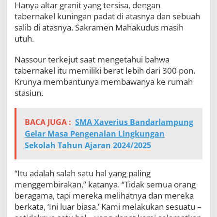
Hanya altar granit yang tersisa, dengan
e
tabernakel kuningan padat di atasnya dan sebuah
s
,
salib di atasnya. Sakramen Mahakudus masih
C
utuh.
a
l
Nassour terkejut saat mengetahui bahwa
i
f
tabernakel itu memiliki berat lebih dari 300 pon.
o
Krunya membantunya membawanya ke rumah
r
stasiun.
n
i
a
BACA JUGA :
SMA Xaverius Bandarlampung
Gelar Masa Pengenalan Lingkungan
Sekolah Tahun Ajaran 2024/2025
“Itu adalah salah satu hal yang paling
menggembirakan,” katanya. “Tidak semua orang
beragama, tapi mereka melihatnya dan mereka
berkata, ‘Ini luar biasa.’ Kami melakukan sesuatu –