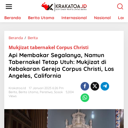
L
e
w
a
Beranda
Berita Utama
Internasional
Nasional
Lam
t
i
k
Beranda
/
Berita
A
e
p
k
Mukjizat tabernakel Corpus Christi
i
o
M
n
Api Membakar Segalanya, Namun
e
t
Tabernakel Tetap Utuh: Mukjizat di
m
e
Kebakaran Gereja Corpus Christi, Los
b
n
a
Angeles, California
k
a
Krakatoa.id
17 Januari 2025 6:26 Pm
r
Berita
,
Berita Utama
,
Peristiwa
,
Sosok
5,004
S
Views
e
g
a
l
a
n