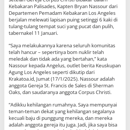
u
Kebakaran Palisades, Kapten Bryan Nassour dari
h
Departemen Pemadam Kebakaran Los Angeles
:
M
berjalan melewati lapisan puing setinggi 6 kaki di
u
tulang-tulang tempat suci yang pucat dan pulih,
k
tabernakel 11 Januari.
j
i
z
“Saya melakukannya karena seluruh komunitas
a
telah hancur – sepertinya bom nuklir telah
t
meledak dan tidak ada yang bertahan,” kata
d
Nassour kepada Angelus, outlet berita Keuskupan
i
K
Agung Los Angeles seperti dikutip dari
e
Krakatoa.id, Jumat (17/1/2025). Nassour adalah
b
anggota Gereja St. Francis de Sales di Sherman
a
Oaks, dan saudaranya anggota Corpus Christi.
k
a
r
“Adikku kehilangan rumahnya. Saya mempunyai
a
teman-teman dekat yang kehilangan segalanya
n
kecuali baju di punggung mereka, dan mereka
G
e
adalah anggota gereja itu juga. Jadi, jika saya bisa
r