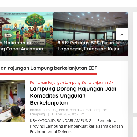
»
 Makanan di
8.619 Petugas BPS Turun ke
H
ng Capai Ancaman
Lapangan, Lampung Kejar
N
, Warga Diminta
Target Sensus Ekonomi
A
an Kebiasaan Boros
2026
n
nan rajungan Lampung berkelanjutan EDF
Perikanan Rajungan Lampung Berkelanjutan EDF
Lampung Dorong Rajungan Jadi
Komoditas Unggulan
Berkelanjutan
Bandar Lampung
,
Berita
,
Berita Utama
,
Pemprov
Lampung
|
17 April 2026 8:32 Pm
O
L
KRAKATOA.ID, BANDARLAMPUNG — Pemerintah
E
Provinsi Lampung memperkuat kerja sama dengan
H
Environmental Defense
K
R