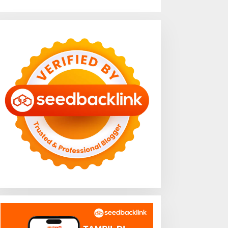
UT ke-1 PRI di Lampung,
Sampah Plastik Penuhi
azaruddin Launching 800
Perairan Pantai Mutun-
mbulans untuk Indonesia
Pulau Tangkil, Perenang
Turun Tangan