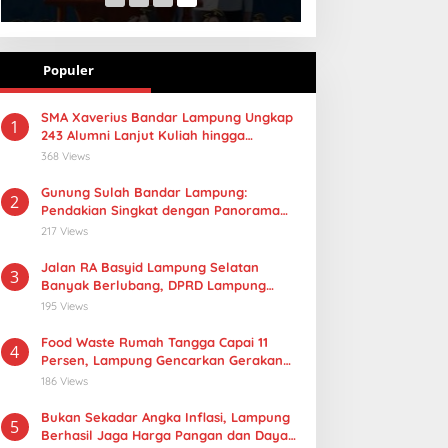
Hubungan Harmonis
Populer
SMA Xaverius Bandar Lampung Ungkap
1
243 Alumni Lanjut Kuliah hingga
Mancanegara
368 Views
Gunung Sulah Bandar Lampung:
2
Pendakian Singkat dengan Panorama
Kota yang Memukau
217 Views
Jalan RA Basyid Lampung Selatan
3
Banyak Berlubang, DPRD Lampung
Dorong Masuk Prioritas APBD 2027
195 Views
Food Waste Rumah Tangga Capai 11
4
Persen, Lampung Gencarkan Gerakan
Selamatan Pangan
186 Views
Bukan Sekadar Angka Inflasi, Lampung
5
Berhasil Jaga Harga Pangan dan Daya