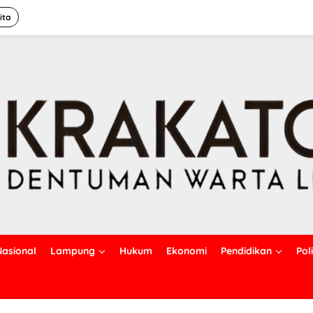
ita
Nasional
Lampung
Hukum
Ekonomi
Pendidikan
Poli