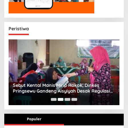
Peristiwa
n
Sebut Kental Manis Mirip Rokok, Dinkes
S
Pringsewu Gandeng Aisyiyah Desak Regulasi
H
Gizi Anak
Populer