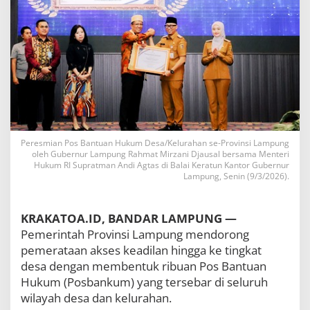
6
5
1
P
o
s
B
a
n
t
u
a
Peresmian Pos Bantuan Hukum Desa/Kelurahan se-Provinsi Lampung
oleh Gubernur Lampung Rahmat Mirzani Djausal bersama Menteri
n
Hukum RI Supratman Andi Agtas di Balai Keratun Kantor Gubernur
H
Lampung, Senin (9/3/2026).
u
k
u
KRAKATOA.ID, BANDAR LAMPUNG —
m
D
Pemerintah Provinsi Lampung mendorong
e
pemerataan akses keadilan hingga ke tingkat
s
desa dengan membentuk ribuan Pos Bantuan
a
,
Hukum (Posbankum) yang tersebar di seluruh
A
wilayah desa dan kelurahan.
k