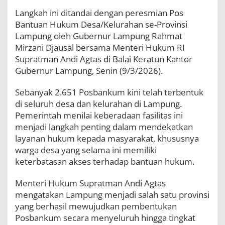
s
Langkah ini ditandai dengan peresmian Pos
e
Bantuan Hukum Desa/Kelurahan se-Provinsi
s
K
Lampung oleh Gubernur Lampung Rahmat
e
Mirzani Djausal bersama Menteri Hukum RI
a
Supratman Andi Agtas di Balai Keratun Kantor
d
i
Gubernur Lampung, Senin (9/3/2026).
l
a
Sebanyak 2.651 Posbankum kini telah terbentuk
n
di seluruh desa dan kelurahan di Lampung.
D
i
Pemerintah menilai keberadaan fasilitas ini
d
menjadi langkah penting dalam mendekatkan
o
layanan hukum kepada masyarakat, khususnya
r
warga desa yang selama ini memiliki
o
n
keterbatasan akses terhadap bantuan hukum.
g
d
Menteri Hukum Supratman Andi Agtas
a
mengatakan Lampung menjadi salah satu provinsi
r
i
yang berhasil mewujudkan pembentukan
A
Posbankum secara menyeluruh hingga tingkat
k