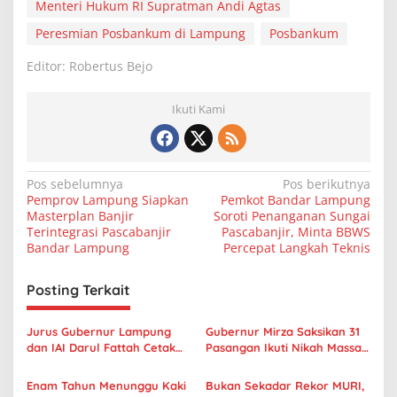
Menteri Hukum RI Supratman Andi Agtas
Peresmian Posbankum di Lampung
Posbankum
Editor: Robertus Bejo
Ikuti Kami
N
Pos sebelumnya
Pos berikutnya
Pemprov Lampung Siapkan
Pemkot Bandar Lampung
a
Masterplan Banjir
Soroti Penanganan Sungai
v
Terintegrasi Pascabanjir
Pascabanjir, Minta BBWS
Bandar Lampung
Percepat Langkah Teknis
i
g
Posting Terkait
a
s
Jurus Gubernur Lampung
Gubernur Mirza Saksikan 31
dan IAI Darul Fattah Cetak
Pasangan Ikuti Nikah Massal
i
SDM Tahan Banting di Era AI
Begawi Cinta Lampung 2026
p
Enam Tahun Menunggu Kaki
Bukan Sekadar Rekor MURI,