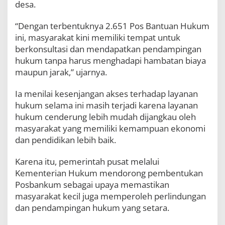
desa.
a
r
R
“Dengan terbentuknya 2.651 Pos Bantuan Hukum
u
ini, masyarakat kini memiliki tempat untuk
m
berkonsultasi dan mendapatkan pendampingan
p
hukum tanpa harus menghadapi hambatan biaya
u
t
maupun jarak,” ujarnya.
Ia menilai kesenjangan akses terhadap layanan
hukum selama ini masih terjadi karena layanan
hukum cenderung lebih mudah dijangkau oleh
masyarakat yang memiliki kemampuan ekonomi
dan pendidikan lebih baik.
Karena itu, pemerintah pusat melalui
Kementerian Hukum mendorong pembentukan
Posbankum sebagai upaya memastikan
masyarakat kecil juga memperoleh perlindungan
dan pendampingan hukum yang setara.