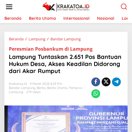
L
e
w
a
Beranda
Berita Utama
Internasional
Nasional
Lam
t
i
k
Beranda
/
Lampung
/
Bandar Lampung
L
e
a
k
Peresmian Posbankum di Lampung
m
o
p
n
Lampung Tuntaskan 2.651 Pos Bantuan
u
t
Hukum Desa, Akses Keadilan Didorong
n
e
dari Akar Rumput
g
n
T
u
Krakatoa.id
9 Maret 2026 8:29 Pm
n
Bandar Lampung
,
Berita
,
Berita Utama
,
Pemprov
t
Lampung
279 Views
a
s
k
a
n
2
.