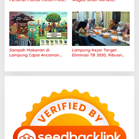
Tangkil, Perenang Turun
Tantang Pramuka UIN
Tangan
Lampung Transformasi ke
Era Digital
Sampah Makanan di
Lampung Kejar Target
Lampung Capai Ancaman
Eliminasi TB 2030, Ribuan
Serius, Warga Diminta
Kasus Tuberkulosis
Hentikan Kebiasaan Boros
Tanggamus Jadi Perhatian
Pangan