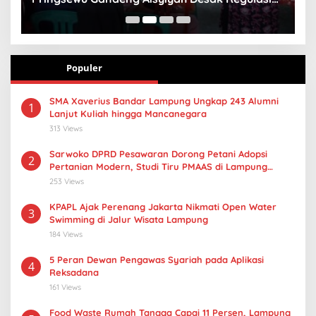
Gizi Anak
Populer
SMA Xaverius Bandar Lampung Ungkap 243 Alumni
1
Lanjut Kuliah hingga Mancanegara
313 Views
Sarwoko DPRD Pesawaran Dorong Petani Adopsi
2
Pertanian Modern, Studi Tiru PMAAS di Lampung
Tengah
253 Views
KPAPL Ajak Perenang Jakarta Nikmati Open Water
3
Swimming di Jalur Wisata Lampung
184 Views
5 Peran Dewan Pengawas Syariah pada Aplikasi
4
Reksadana
161 Views
Food Waste Rumah Tangga Capai 11 Persen, Lampung