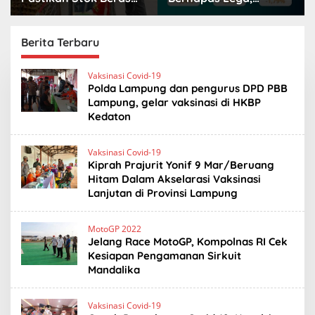
Aman, Beras Premium
Lampung Jadi Provinsi
Punokawan Kini Hadir
Paling Stabil Harga
di Retail Modern
Pangannya se-
Berita Terbaru
Sumatera
K
Vaksinasi Covid-19
r
Polda Lampung dan pengurus DPD PBB
a
Lampung, gelar vaksinasi di HKBP
k
Kedaton
a
t
o
a
Vaksinasi Covid-19
.
Kiprah Prajurit Yonif 9 Mar/Beruang
i
Hitam Dalam Akselarasi Vaksinasi
d
Lanjutan di Provinsi Lampung
MotoGP 2022
Jelang Race MotoGP, Kompolnas RI Cek
Kesiapan Pengamanan Sirkuit
Mandalika
Vaksinasi Covid-19