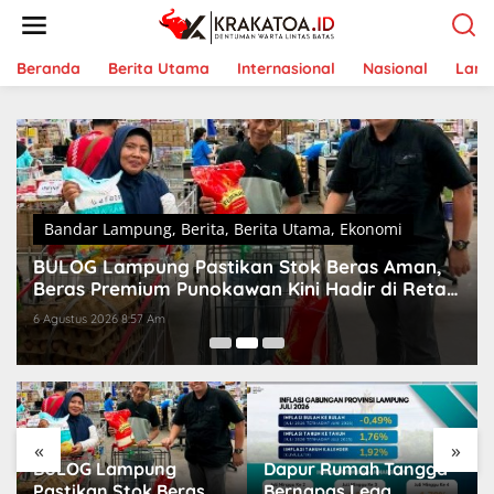
L
e
w
a
Beranda
Berita Utama
Internasional
Nasional
Lam
t
i
k
e
k
o
n
t
Bandar Lampung
,
Berita
,
Berita Utama
,
Ekonomi
e
BULOG Lampung Pastikan Stok Beras Aman,
n
Beras Premium Punokawan Kini Hadir di Retail
Modern
6 Agustus 2026 8:57 Am
«
»
BULOG Lampung
Dapur Rumah Tangga
Pastikan Stok Beras
Bernapas Lega,