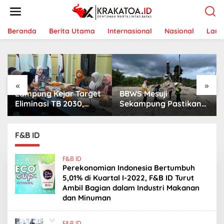
L
e
w
a
Beranda
Berita Utama
Internasional
Nasional
Lam
t
i
k
e
k
«
»
o
Lampung Kejar Target
BBWS Mesuji
n
t
Eliminasi TB 2030,
Sekampung Pastikan
e
Ribuan Kasus
Pengaman Pantai
n
Tuberkulosis
Mandiri Sejati Penuhi
Tanggamus Jadi
Standar Mutu
F&B ID
Perhatian
F&B ID
Perekonomian Indonesia Bertumbuh
5,01% di Kuartal I-2022, F&B ID Turut
Ambil Bagian dalam Industri Makanan
dan Minuman
F&B ID