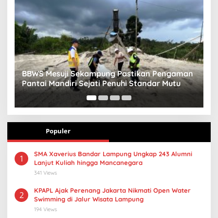
ji Sekampung Pastikan Pengaman
Sebut Kental Manis
iri Sejati Penuhi Standar Mutu
Pringsewu Gandeng
Gizi Anak
Populer
SMA Xaverius Bandar Lampung Ungkap 243 Alumni
1
Lanjut Kuliah hingga Mancanegara
341 Views
KPAPL Ajak Perenang Jakarta Nikmati Open Water
2
Swimming di Jalur Wisata Lampung
194 Views