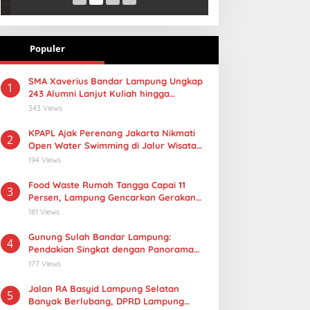
Populer
SMA Xaverius Bandar Lampung Ungkap
1
243 Alumni Lanjut Kuliah hingga
Mancanegara
343 Views
KPAPL Ajak Perenang Jakarta Nikmati
2
Open Water Swimming di Jalur Wisata
Lampung
194 Views
Food Waste Rumah Tangga Capai 11
3
Persen, Lampung Gencarkan Gerakan
Selamatan Pangan
181 Views
Gunung Sulah Bandar Lampung:
4
Pendakian Singkat dengan Panorama
Kota yang Memukau
177 Views
Jalan RA Basyid Lampung Selatan
5
Banyak Berlubang, DPRD Lampung