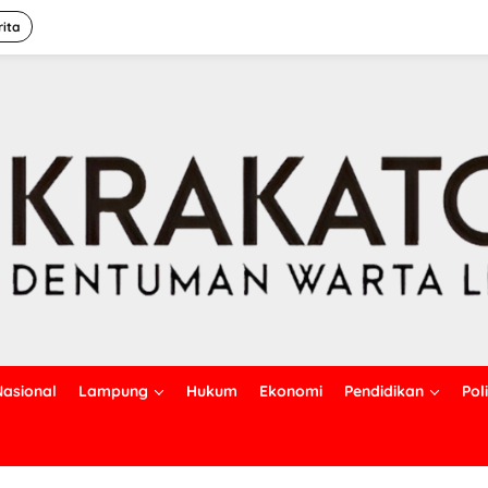
rita
Nasional
Lampung
Hukum
Ekonomi
Pendidikan
Poli