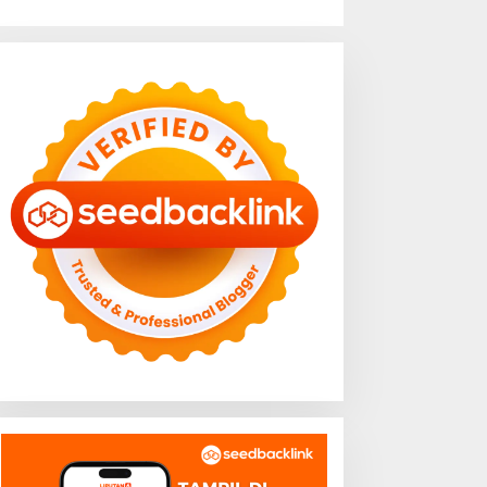
apur Rumah Tangga
Sampah Makanan di
ernapas Lega, Lampung
Lampung Capai Ancaman
adi Provinsi Paling Stabil
Serius, Warga Diminta
arga Pangannya se-
Hentikan Kebiasaan Boros
umatera
Pangan