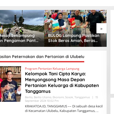
»
esuji Sekampung
BULOG Lampung Pastikan
D
an Pengaman Pantai
Stok Beras Aman, Beras
B
 Sejati Penuhi
Premium Punokawan Kini
J
r Mutu
Hadir di Retail Modern
H
S
silan Peternakan dan Pertanian di Ulubelu
Program Pertanian Keluarga Lampung
Kelompok Tani Cipta Karya:
Menyongsong Masa Depan
Pertanian Keluarga di Kabupaten
Tanggamus
Berita
,
Berita Utama
,
Ekonomi
,
Sosok
,
Tanggamus
|
15
September 2024 10:02 Pm
O
L
KRAKATOA.ID, TANGGAMUS –– Di sebuah desa kecil
E
di Kecamatan Ulubelu, Kabupaten Tanggamus,
H