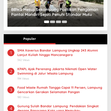
aman
Sebut Kental Manis Mirip Rokok, Dinkes
u
Pringsewu Gandeng Aisyiyah Desak Regulasi
Gizi Anak
Populer
SMA Xaverius Bandar Lampung Ungkap 243 Alumni
1
Lanjut Kuliah hingga Mancanegara
342 Views
KPAPL Ajak Perenang Jakarta Nikmati Open Water
2
Swimming di Jalur Wisata Lampung
194 Views
Food Waste Rumah Tangga Capai 11 Persen, Lampung
3
Gencarkan Gerakan Selamatan Pangan
180 Views
Gunung Sulah Bandar Lampung: Pendakian Singkat
4
dengan Panorama Kota yang Memukau