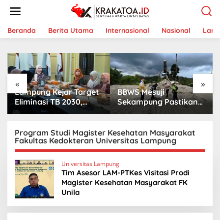
L
e
w
a
Beranda
Berita Utama
Internasional
Nasional
Lam
t
i
k
e
k
«
»
o
Lampung Kejar Target
BBWS Mesuji
n
t
Eliminasi TB 2030,
Sekampung Pastikan
e
Ribuan Kasus
Pengaman Pantai
n
Tuberkulosis
Mandiri Sejati Penuhi
Tanggamus Jadi
Standar Mutu
Program Studi Magister Kesehatan Masyarakat
Fakultas Kedokteran Universitas Lampung
Perhatian
Universitas Lampung
Tim Asesor LAM-PTKes Visitasi Prodi
Magister Kesehatan Masyarakat FK
Unila