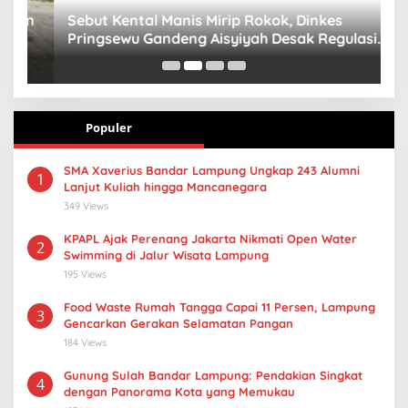
n
Sebut Kental Manis Mirip Rokok, Dinkes
S
Pringsewu Gandeng Aisyiyah Desak Regulasi
H
Gizi Anak
Populer
SMA Xaverius Bandar Lampung Ungkap 243 Alumni
1
Lanjut Kuliah hingga Mancanegara
349 Views
KPAPL Ajak Perenang Jakarta Nikmati Open Water
2
Swimming di Jalur Wisata Lampung
195 Views
Food Waste Rumah Tangga Capai 11 Persen, Lampung
3
Gencarkan Gerakan Selamatan Pangan
184 Views
Gunung Sulah Bandar Lampung: Pendakian Singkat
4
dengan Panorama Kota yang Memukau