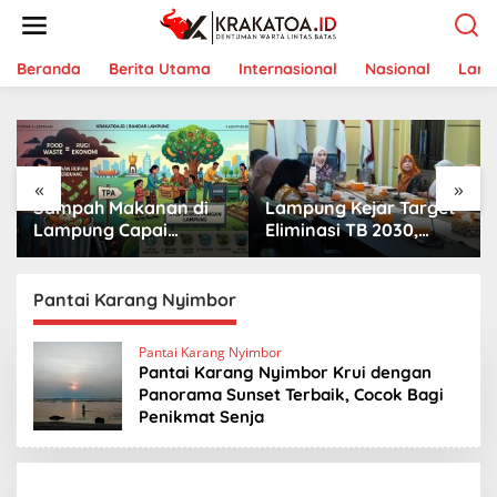
L
e
w
a
Beranda
Berita Utama
Internasional
Nasional
Lam
t
i
k
e
k
«
»
o
Sampah Makanan di
Lampung Kejar Target
n
t
Lampung Capai
Eliminasi TB 2030,
e
Ancaman Serius,
Ribuan Kasus
n
Warga Diminta
Tuberkulosis
Hentikan Kebiasaan
Tanggamus Jadi
Pantai Karang Nyimbor
Boros Pangan
Perhatian
Pantai Karang Nyimbor
Pantai Karang Nyimbor Krui dengan
Panorama Sunset Terbaik, Cocok Bagi
Penikmat Senja