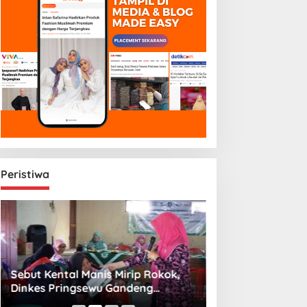
Peristiwa
Sebut Kental Manis Mirip Rokok,
Sambut Libur Sek
Dinkes Pringsewu Gandeng
Amiek Diyah Hib
Aisyiyah Desak Regulasi Gizi Anak
Melalui Aksi Jum