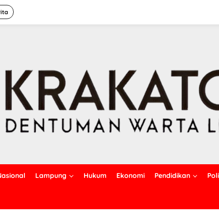
ita
Nasional
Lampung
Hukum
Ekonomi
Pendidikan
Poli