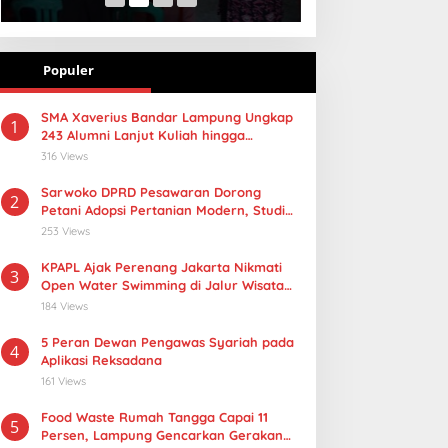
Populer
SMA Xaverius Bandar Lampung Ungkap
1
243 Alumni Lanjut Kuliah hingga
Mancanegara
316 Views
Sarwoko DPRD Pesawaran Dorong
2
Petani Adopsi Pertanian Modern, Studi
Tiru PMAAS di Lampung Tengah
253 Views
KPAPL Ajak Perenang Jakarta Nikmati
3
Open Water Swimming di Jalur Wisata
Lampung
184 Views
5 Peran Dewan Pengawas Syariah pada
4
Aplikasi Reksadana
161 Views
Food Waste Rumah Tangga Capai 11
5
Persen, Lampung Gencarkan Gerakan