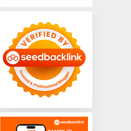
ukan Sekadar Angka
BBWS Mesuji Sekampung
nflasi, Lampung Berhasil
Pastikan Pengaman Pantai
aga Harga Pangan dan
Mandiri Sejati Penuhi
aya Beli Masyarakat
Standar Mutu