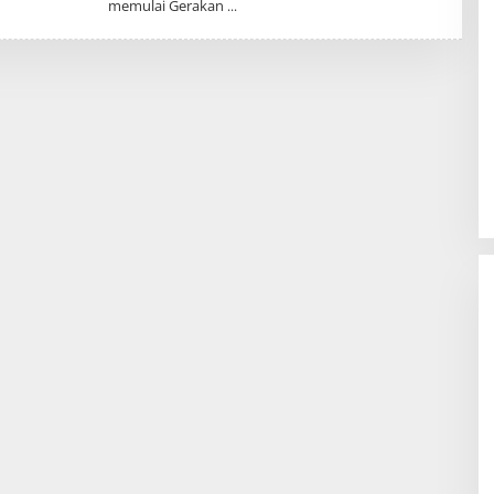
memulai Gerakan
K
R
A
K
A
T
O
A
.
I
D
BBWS Mesuji Sekampung Pastikan
Pengaman Pantai Mandiri Sejati
Penuhi Standar Mutu