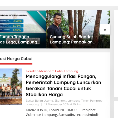
»
Rumah Tangga
Gunung Sulah Bandar
B
as Lega, Lampung
Lampung: Pendakian
I
ovinsi Paling Stabil
Singkat dengan Panorama
J
Pangannya se-
Kota yang Memukau
D
era
sasi Harga Cabai
Gerakan Menanam Cabai Lampung
Menanggulangi Inflasi Pangan,
Pemerintah Lampung Luncurkan
Gerakan Tanam Cabai untuk
Stabilkan Harga
Berita
,
Berita Utama
,
Ekonomi
,
Lampung Timur
,
Pemprov
Lampung
|
12 November 2024 4:50 Pm
O
L
KRAKATOA.ID, LAMPUNG TIMUR — Penjabat
E
Gubernur Lampung, Samsudin, secara simbolis
H