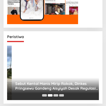
Peristiwa
n
Sebut Kental Manis Mirip Rokok, Dinkes
S
Pringsewu Gandeng Aisyiyah Desak Regulasi
H
Gizi Anak