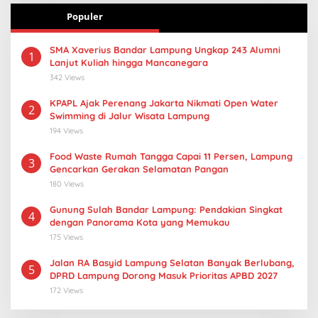
Populer
SMA Xaverius Bandar Lampung Ungkap 243 Alumni
1
Lanjut Kuliah hingga Mancanegara
342 Views
KPAPL Ajak Perenang Jakarta Nikmati Open Water
2
Swimming di Jalur Wisata Lampung
194 Views
Food Waste Rumah Tangga Capai 11 Persen, Lampung
3
Gencarkan Gerakan Selamatan Pangan
180 Views
Gunung Sulah Bandar Lampung: Pendakian Singkat
4
dengan Panorama Kota yang Memukau
175 Views
Jalan RA Basyid Lampung Selatan Banyak Berlubang,
5
DPRD Lampung Dorong Masuk Prioritas APBD 2027
172 Views